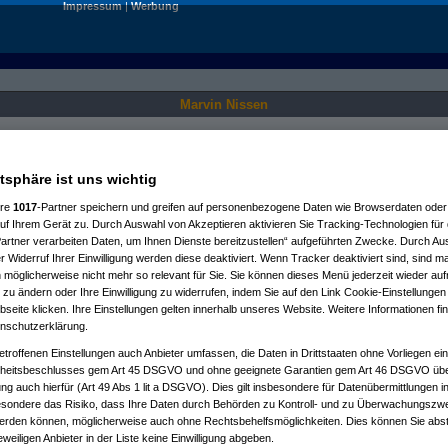
Impressum
|
Werbung
Marvin Nissen
Nur für angemeldete User sichtbar.
atsphäre ist uns wichtig
ere
1017
-Partner speichern und greifen auf personenbezogene Daten wie Browserdaten oder 
f Ihrem Gerät zu. Durch Auswahl von Akzeptieren aktivieren Sie Tracking-Technologien für d
artner verarbeiten Daten, um Ihnen Dienste bereitzustellen“ aufgeführten Zwecke. Durch Aus
 Widerruf Ihrer Einwilligung werden diese deaktiviert. Wenn Tracker deaktiviert sind, sind m
 möglicherweise nicht mehr so relevant für Sie. Sie können dieses Menü jederzeit wieder auf
 zu ändern oder Ihre Einwilligung zu widerrufen, indem Sie auf den Link Cookie-Einstellunge
eite klicken. Ihre Einstellungen gelten innerhalb unseres Website. Weitere Informationen fin
nschutzerklärung.
etroffenen Einstellungen auch Anbieter umfassen, die Daten in Drittstaaten ohne Vorliegen ei
itsbeschlusses gem Art 45 DSGVO und ohne geeignete Garantien gem Art 46 DSGVO übermi
gung auch hierfür (Art 49 Abs 1 lit a DSGVO). Dies gilt insbesondere für Datenübermittlungen i
esondere das Risiko, dass Ihre Daten durch Behörden zu Kontroll- und zu Überwachungsz
werden können, möglicherweise auch ohne Rechtsbehelfsmöglichkeiten. Dies können Sie abst
eweiligen Anbieter in der Liste keine Einwilligung abgeben.