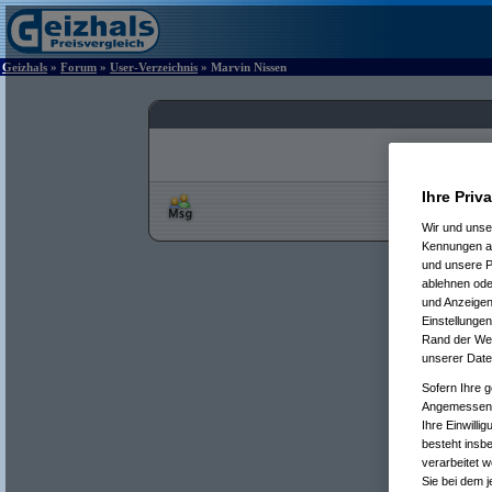
Geizhals
»
Forum
»
User-Verzeichnis
» Marvin Nissen
Ihre Priv
Wir und uns
Kennungen au
und unsere P
ablehnen oder
und Anzeigen
Einstellungen
Rand der Webs
unserer Date
Sofern Ihre g
Angemessenhe
Ihre Einwilli
besteht insb
verarbeitet 
Sie bei dem j