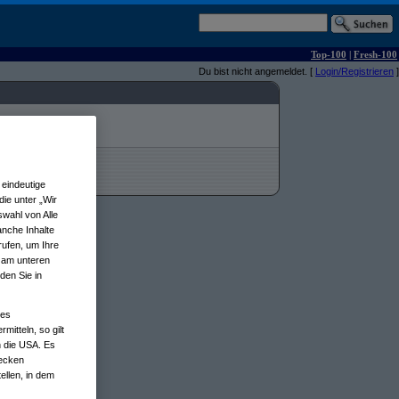
Top-100
|
Fresh-100
Du bist nicht angemeldet. [
Login/Registrieren
]
eindeutige
ie unter „Wir
wahl von Alle
anche Inhalte
rufen, um Ihre
n am unteren
den Sie in
nes
tteln, so gilt
n die USA. Es
wecken
ellen, in dem