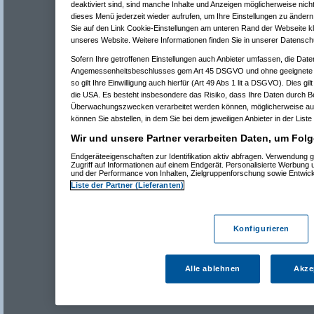
deaktiviert sind, sind manche Inhalte und Anzeigen möglicherweise nicht
dieses Menü jederzeit wieder aufrufen, um Ihre Einstellungen zu ändern 
Sie auf den Link Cookie-Einstellungen am unteren Rand der Webseite kli
unseres Website. Weitere Informationen finden Sie in unserer Datensch
Sofern Ihre getroffenen Einstellungen auch Anbieter umfassen, die Daten
Angemessenheitsbeschlusses gem Art 45 DSGVO und ohne geeignete G
so gilt Ihre Einwilligung auch hierfür (Art 49 Abs 1 lit a DSGVO). Dies gi
die USA. Es besteht insbesondere das Risiko, dass Ihre Daten durch B
Überwachungszwecken verarbeitet werden können, möglicherweise auc
können Sie abstellen, in dem Sie bei dem jeweiligen Anbieter in der Liste
Wir und unsere Partner verarbeiten Daten, um Folg
Endgeräteeigenschaften zur Identifikation aktiv abfragen. Verwendung 
Zugriff auf Informationen auf einem Endgerät. Personalisierte Werbung
und der Performance von Inhalten, Zielgruppenforschung sowie Entwic
Liste der Partner (Lieferanten)
Konfigurieren
Alle ablehnen
Akze