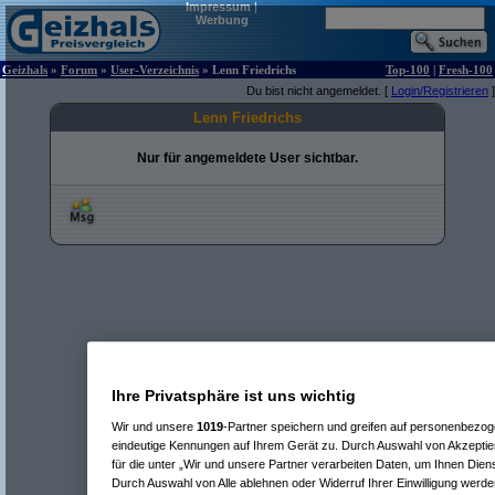
Impressum
|
Werbung
Geizhals
»
Forum
»
User-Verzeichnis
» Lenn Friedrichs
Top-100
|
Fresh-100
Du bist nicht angemeldet. [
Login/Registrieren
]
Lenn Friedrichs
Nur für angemeldete User sichtbar.
Ihre Privatsphäre ist uns wichtig
Wir und unsere
1019
-Partner speichern und greifen auf personenbezo
eindeutige Kennungen auf Ihrem Gerät zu. Durch Auswahl von Akzeptier
für die unter „Wir und unsere Partner verarbeiten Daten, um Ihnen Dien
Durch Auswahl von Alle ablehnen oder Widerruf Ihrer Einwilligung werde