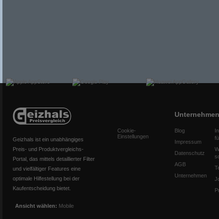
Unternehme
Cookie-
Blog
I
Einstellungen
f
Geizhals ist ein unabhängiges
Impressum
Preis- und Produktvergleichs-
W
Datenschutz
s
Portal, das mittels detaillierter Filter
AGB
T
und vielfältiger Features eine
Unternehmen
optimale Hilfestellung bei der
J
Kaufentscheidung bietet.
P
Ansicht wählen:
Mobile