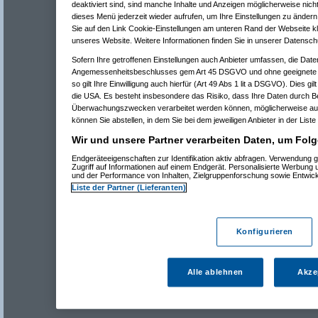
deaktiviert sind, sind manche Inhalte und Anzeigen möglicherweise nicht
dieses Menü jederzeit wieder aufrufen, um Ihre Einstellungen zu ändern 
Sie auf den Link Cookie-Einstellungen am unteren Rand der Webseite kli
unseres Website. Weitere Informationen finden Sie in unserer Datensch
Sofern Ihre getroffenen Einstellungen auch Anbieter umfassen, die Daten
Angemessenheitsbeschlusses gem Art 45 DSGVO und ohne geeignete G
so gilt Ihre Einwilligung auch hierfür (Art 49 Abs 1 lit a DSGVO). Dies gi
die USA. Es besteht insbesondere das Risiko, dass Ihre Daten durch B
Überwachungszwecken verarbeitet werden können, möglicherweise auc
können Sie abstellen, in dem Sie bei dem jeweiligen Anbieter in der Liste
Wir und unsere Partner verarbeiten Daten, um Folg
Endgeräteeigenschaften zur Identifikation aktiv abfragen. Verwendung 
Zugriff auf Informationen auf einem Endgerät. Personalisierte Werbung
und der Performance von Inhalten, Zielgruppenforschung sowie Entwic
Liste der Partner (Lieferanten)
Konfigurieren
Alle ablehnen
Akze