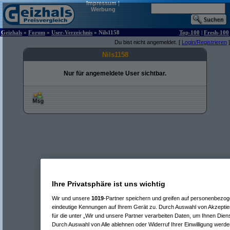
Impressum
|
Werbung
Geizhals
»
Forum
»
User-Verzeichnis
» Nils1158
Top-100
|
Fresh-100
Du bist nicht angemeldet. [
Login/Registrieren
]
Nils1158
Nur für angemeldete User sichtbar.
Ihre Privatsphäre ist uns wichtig
Wir und unsere
1019
-Partner speichern und greifen auf personenbezo
eindeutige Kennungen auf Ihrem Gerät zu. Durch Auswahl von Akzeptier
für die unter „Wir und unsere Partner verarbeiten Daten, um Ihnen Dien
Durch Auswahl von Alle ablehnen oder Widerruf Ihrer Einwilligung werde