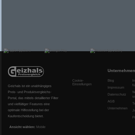
Unternehme
Cookie-
Blog
I
Einstellungen
f
Geizhals ist ein unabhängiges
Impressum
Preis- und Produktvergleichs-
W
Datenschutz
s
Portal, das mittels detaillierter Filter
AGB
T
und vielfältiger Features eine
Unternehmen
optimale Hilfestellung bei der
J
Kaufentscheidung bietet.
P
Ansicht wählen:
Mobile