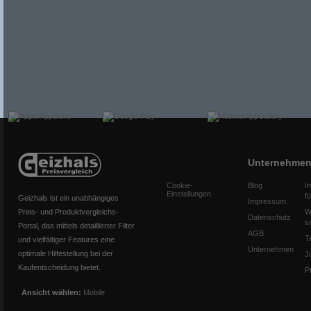
Unternehme
Cookie-
Blog
I
Einstellungen
f
Geizhals ist ein unabhängiges
Impressum
Preis- und Produktvergleichs-
W
Datenschutz
s
Portal, das mittels detaillierter Filter
AGB
T
und vielfältiger Features eine
Unternehmen
optimale Hilfestellung bei der
J
Kaufentscheidung bietet.
P
Ansicht wählen:
Mobile