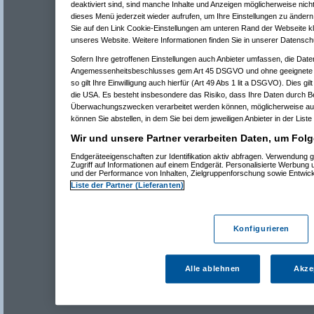
deaktiviert sind, sind manche Inhalte und Anzeigen möglicherweise nicht
dieses Menü jederzeit wieder aufrufen, um Ihre Einstellungen zu ändern 
Sie auf den Link Cookie-Einstellungen am unteren Rand der Webseite kli
unseres Website. Weitere Informationen finden Sie in unserer Datensch
Sofern Ihre getroffenen Einstellungen auch Anbieter umfassen, die Daten
Angemessenheitsbeschlusses gem Art 45 DSGVO und ohne geeignete G
so gilt Ihre Einwilligung auch hierfür (Art 49 Abs 1 lit a DSGVO). Dies gi
die USA. Es besteht insbesondere das Risiko, dass Ihre Daten durch B
Überwachungszwecken verarbeitet werden können, möglicherweise auc
können Sie abstellen, in dem Sie bei dem jeweiligen Anbieter in der Liste
Wir und unsere Partner verarbeiten Daten, um Folg
Endgeräteeigenschaften zur Identifikation aktiv abfragen. Verwendung 
Zugriff auf Informationen auf einem Endgerät. Personalisierte Werbung
und der Performance von Inhalten, Zielgruppenforschung sowie Entwic
Liste der Partner (Lieferanten)
Konfigurieren
Alle ablehnen
Akze