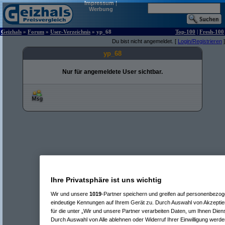
Impressum
|
Werbung
Geizhals
»
Forum
»
User-Verzeichnis
» yp_68
Top-100
|
Fresh-100
Du bist nicht angemeldet. [
Login/Registrieren
]
yp_68
Nur für angemeldete User sichtbar.
Ihre Privatsphäre ist uns wichtig
Wir und unsere
1019
-Partner speichern und greifen auf personenbezo
eindeutige Kennungen auf Ihrem Gerät zu. Durch Auswahl von Akzeptier
für die unter „Wir und unsere Partner verarbeiten Daten, um Ihnen Dien
Durch Auswahl von Alle ablehnen oder Widerruf Ihrer Einwilligung werde