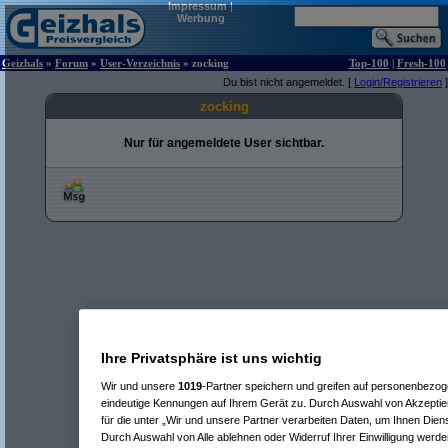
Impressum
|
Werbung
Geizhals
»
Forum
»
User-Verzeichnis
» zocking
Top-100
|
Fresh-100
Du bist nicht angemeldet. [
Login/Registrieren
]
zocking
Nur für angemeldete User sichtbar.
Ihre Privatsphäre ist uns wichtig
Wir und unsere
1019
-Partner speichern und greifen auf personenbezo
eindeutige Kennungen auf Ihrem Gerät zu. Durch Auswahl von Akzeptier
für die unter „Wir und unsere Partner verarbeiten Daten, um Ihnen Dien
Durch Auswahl von Alle ablehnen oder Widerruf Ihrer Einwilligung werde