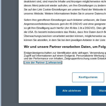
deaktiviert sind, sind manche Inhalte und Anzeigen möglicherweise nicht
dieses Menü jederzeit wieder aufrufen, um Ihre Einstellungen zu ändern 
Sie auf den Link Cookie-Einstellungen am unteren Rand der Webseite kli
unseres Website. Weitere Informationen finden Sie in unserer Datensch
Sofern Ihre getroffenen Einstellungen auch Anbieter umfassen, die Daten
Angemessenheitsbeschlusses gem Art 45 DSGVO und ohne geeignete G
so gilt Ihre Einwilligung auch hierfür (Art 49 Abs 1 lit a DSGVO). Dies gi
die USA. Es besteht insbesondere das Risiko, dass Ihre Daten durch B
Überwachungszwecken verarbeitet werden können, möglicherweise auc
können Sie abstellen, in dem Sie bei dem jeweiligen Anbieter in der Liste
Wir und unsere Partner verarbeiten Daten, um Folg
Endgeräteeigenschaften zur Identifikation aktiv abfragen. Verwendung 
Zugriff auf Informationen auf einem Endgerät. Personalisierte Werbung
und der Performance von Inhalten, Zielgruppenforschung sowie Entwic
Liste der Partner (Lieferanten)
Konfigurieren
Alle ablehnen
Akze