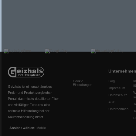
Unternehme
Cookie-
Blog
I
Einstellungen
f
Geizhals ist ein unabhängiges
Impressum
Preis- und Produktvergleichs-
W
Datenschutz
s
Portal, das mittels detaillierter Filter
AGB
T
und vielfältiger Features eine
Unternehmen
optimale Hilfestellung bei der
J
Kaufentscheidung bietet.
P
Ansicht wählen:
Mobile