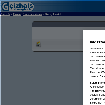
Geizhals
»
Forum
»
User-Verzeichnis
» Georg Patrick
Ihre Priv
Wir und uns
Kennungen au
und unsere P
ablehnen oder
und Anzeigen
Einstellungen
Rand der Webs
unserer Date
Sofern Ihre g
Angemessenhe
Ihre Einwilli
besteht insb
verarbeitet 
Sie bei dem j