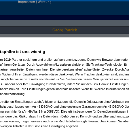
Impressum
|
Werbung
Georg Patrick
Nur für angemeldete User sichtbar.
atsphäre ist uns wichtig
ere
1019
-Partner speichern und greifen auf personenbezogene Daten wie Browserdaten oder 
f Ihrem Gerät zu. Durch Auswahl von Akzeptieren aktivieren Sie Tracking-Technologien für d
artner verarbeiten Daten, um Ihnen Dienste bereitzustellen“ aufgeführten Zwecke. Durch Aus
 Widerruf Ihrer Einwilligung werden diese deaktiviert. Wenn Tracker deaktiviert sind, sind m
 möglicherweise nicht mehr so relevant für Sie. Sie können dieses Menü jederzeit wieder auf
 zu ändern oder Ihre Einwilligung zu widerrufen, indem Sie auf den Link Cookie-Einstellunge
eite klicken. Ihre Einstellungen gelten innerhalb unseres Website. Weitere Informationen fin
nschutzerklärung.
etroffenen Einstellungen auch Anbieter umfassen, die Daten in Drittstaaten ohne Vorliegen ei
itsbeschlusses gem Art 45 DSGVO und ohne geeignete Garantien gem Art 46 DSGVO übermi
gung auch hierfür (Art 49 Abs 1 lit a DSGVO). Dies gilt insbesondere für Datenübermittlungen i
esondere das Risiko, dass Ihre Daten durch Behörden zu Kontroll- und zu Überwachungsz
werden können, möglicherweise auch ohne Rechtsbehelfsmöglichkeiten. Dies können Sie abst
eweiligen Anbieter in der Liste keine Einwilligung abgeben.