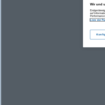
Wir und u
Endgeräteeig
auf Informat
Performance 
Liste der Pa
Konfi