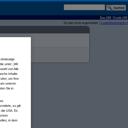
Top-100
|
Fresh-100
Du bist nicht angemeldet. [
Login/Registrieren
]
eindeutige
ie unter „Wir
wahl von Alle
anche Inhalte
rufen, um Ihre
n am unteren
den Sie in
nes
tteln, so gilt
n die USA. Es
wecken
ellen, in dem