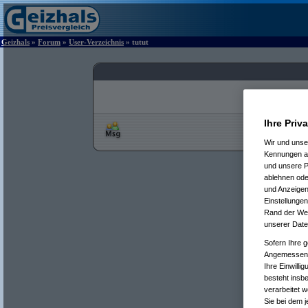
Geizhals
»
Forum
»
User-Verzeichnis
» tutut
Ihre Priv
Wir und uns
Kennungen au
und unsere P
ablehnen oder
und Anzeigen
Einstellungen
Rand der Webs
unserer Date
Sofern Ihre g
Angemessenhe
Ihre Einwilli
besteht insb
verarbeitet 
Sie bei dem j