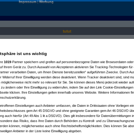
Impressum
|
Werbung
tutut
Nur für angemeldete User sichtbar.
atsphäre ist uns wichtig
ere
1019
-Partner speichern und greifen auf personenbezogene Daten wie Browserdaten oder 
f Ihrem Gerät zu. Durch Auswahl von Akzeptieren aktivieren Sie Tracking-Technologien für d
artner verarbeiten Daten, um Ihnen Dienste bereitzustellen“ aufgeführten Zwecke. Durch Aus
 Widerruf Ihrer Einwilligung werden diese deaktiviert. Wenn Tracker deaktiviert sind, sind m
 möglicherweise nicht mehr so relevant für Sie. Sie können dieses Menü jederzeit wieder auf
 zu ändern oder Ihre Einwilligung zu widerrufen, indem Sie auf den Link Cookie-Einstellunge
eite klicken. Ihre Einstellungen gelten innerhalb unseres Website. Weitere Informationen fin
nschutzerklärung.
etroffenen Einstellungen auch Anbieter umfassen, die Daten in Drittstaaten ohne Vorliegen ei
itsbeschlusses gem Art 45 DSGVO und ohne geeignete Garantien gem Art 46 DSGVO übermi
gung auch hierfür (Art 49 Abs 1 lit a DSGVO). Dies gilt insbesondere für Datenübermittlungen i
esondere das Risiko, dass Ihre Daten durch Behörden zu Kontroll- und zu Überwachungsz
werden können, möglicherweise auch ohne Rechtsbehelfsmöglichkeiten. Dies können Sie abst
eweiligen Anbieter in der Liste keine Einwilligung abgeben.