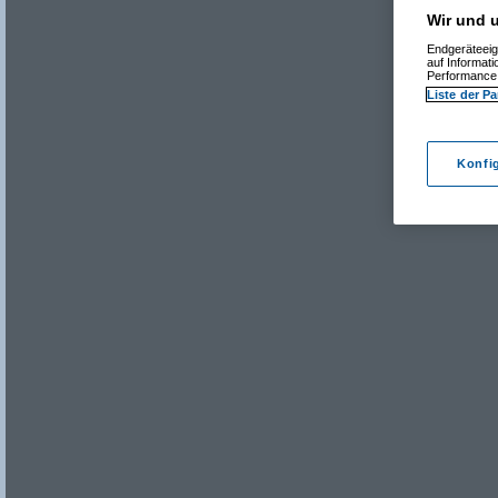
Wir und u
Endgeräteeig
auf Informat
Performance 
Liste der Pa
Konfi