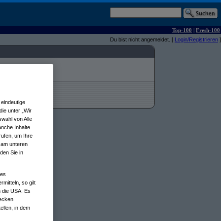
Top-100
|
Fresh-100
Du bist nicht angemeldet. [
Login/Registrieren
]
eindeutige
ie unter „Wir
wahl von Alle
anche Inhalte
rufen, um Ihre
n am unteren
den Sie in
nes
tteln, so gilt
n die USA. Es
wecken
ellen, in dem