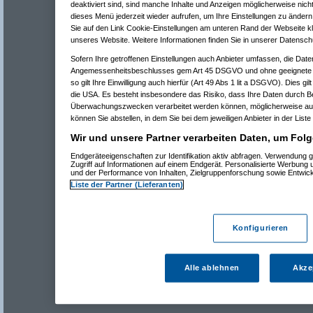
deaktiviert sind, sind manche Inhalte und Anzeigen möglicherweise nicht
dieses Menü jederzeit wieder aufrufen, um Ihre Einstellungen zu ändern 
Sie auf den Link Cookie-Einstellungen am unteren Rand der Webseite kli
unseres Website. Weitere Informationen finden Sie in unserer Datensch
Sofern Ihre getroffenen Einstellungen auch Anbieter umfassen, die Daten
Angemessenheitsbeschlusses gem Art 45 DSGVO und ohne geeignete G
so gilt Ihre Einwilligung auch hierfür (Art 49 Abs 1 lit a DSGVO). Dies gi
die USA. Es besteht insbesondere das Risiko, dass Ihre Daten durch B
Überwachungszwecken verarbeitet werden können, möglicherweise auc
können Sie abstellen, in dem Sie bei dem jeweiligen Anbieter in der Liste
Wir und unsere Partner verarbeiten Daten, um Folg
Endgeräteeigenschaften zur Identifikation aktiv abfragen. Verwendung 
Zugriff auf Informationen auf einem Endgerät. Personalisierte Werbung
und der Performance von Inhalten, Zielgruppenforschung sowie Entwic
Liste der Partner (Lieferanten)
Konfigurieren
Alle ablehnen
Akze