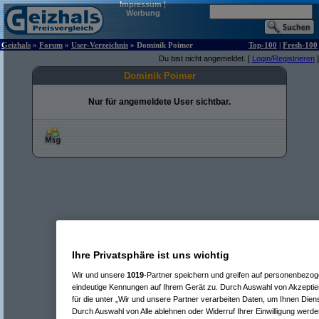
Impressum
|
Werbung
Geizhals
»
Forum
»
User-Verzeichnis
» Dominik Poimer
Top-100
|
Fresh-100
Du bist nicht angemeldet. [
Login/Registrieren
]
Dominik Poimer
Nur für angemeldete User sichtbar.
Ihre Privatsphäre ist uns wichtig
Wir und unsere
1019
-Partner speichern und greifen auf personenbezo
eindeutige Kennungen auf Ihrem Gerät zu. Durch Auswahl von Akzeptier
für die unter „Wir und unsere Partner verarbeiten Daten, um Ihnen Dien
Durch Auswahl von Alle ablehnen oder Widerruf Ihrer Einwilligung werde