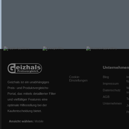
Unternehme
Cookie-
Blog
I
Einstellungen
f
Geizhals ist ein unabhängiges
Impressum
Preis- und Produktvergleichs-
W
Datenschutz
s
Portal, das mittels detaillierter Filter
AGB
T
und vielfältiger Features eine
Unternehmen
optimale Hilfestellung bei der
J
Kaufentscheidung bietet.
P
Ansicht wählen:
Mobile