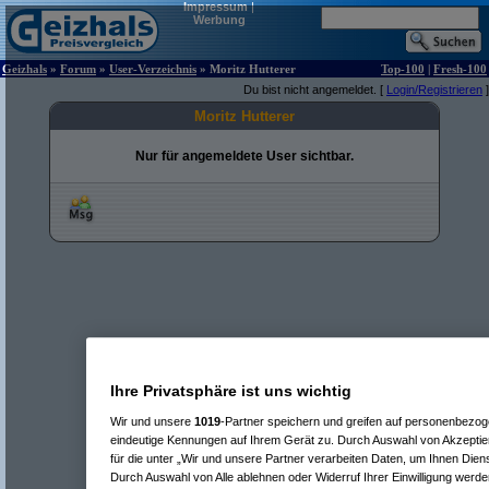
Impressum
|
Werbung
Geizhals
»
Forum
»
User-Verzeichnis
» Moritz Hutterer
Top-100
|
Fresh-100
Du bist nicht angemeldet. [
Login/Registrieren
]
Moritz Hutterer
Nur für angemeldete User sichtbar.
Ihre Privatsphäre ist uns wichtig
Wir und unsere
1019
-Partner speichern und greifen auf personenbezo
eindeutige Kennungen auf Ihrem Gerät zu. Durch Auswahl von Akzeptier
für die unter „Wir und unsere Partner verarbeiten Daten, um Ihnen Dien
Durch Auswahl von Alle ablehnen oder Widerruf Ihrer Einwilligung werde