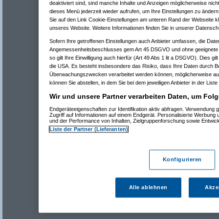
deaktiviert sind, sind manche Inhalte und Anzeigen möglicherweise nicht
dieses Menü jederzeit wieder aufrufen, um Ihre Einstellungen zu ändern 
Sie auf den Link Cookie-Einstellungen am unteren Rand der Webseite kli
unseres Website. Weitere Informationen finden Sie in unserer Datensch
Sofern Ihre getroffenen Einstellungen auch Anbieter umfassen, die Daten
Angemessenheitsbeschlusses gem Art 45 DSGVO und ohne geeignete G
so gilt Ihre Einwilligung auch hierfür (Art 49 Abs 1 lit a DSGVO). Dies gi
die USA. Es besteht insbesondere das Risiko, dass Ihre Daten durch B
Überwachungszwecken verarbeitet werden können, möglicherweise auc
können Sie abstellen, in dem Sie bei dem jeweiligen Anbieter in der Liste
Wir und unsere Partner verarbeiten Daten, um Folg
Endgeräteeigenschaften zur Identifikation aktiv abfragen. Verwendung 
Zugriff auf Informationen auf einem Endgerät. Personalisierte Werbung
und der Performance von Inhalten, Zielgruppenforschung sowie Entwic
Liste der Partner (Lieferanten)
Konfigurieren
Alle ablehnen
Akze