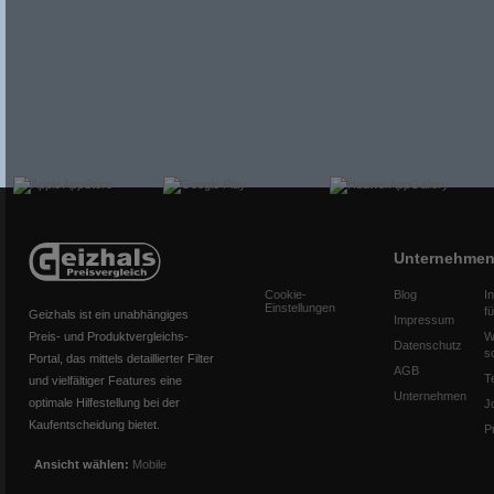
Unternehme
Cookie-
Blog
I
Einstellungen
f
Geizhals ist ein unabhängiges
Impressum
Preis- und Produktvergleichs-
W
Datenschutz
s
Portal, das mittels detaillierter Filter
AGB
T
und vielfältiger Features eine
Unternehmen
optimale Hilfestellung bei der
J
Kaufentscheidung bietet.
P
Ansicht wählen:
Mobile