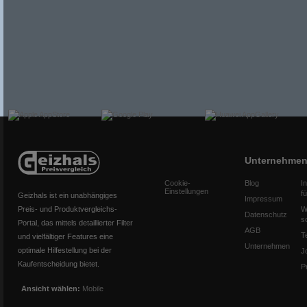
Unternehme
Cookie-
Blog
I
Einstellungen
f
Geizhals ist ein unabhängiges
Impressum
Preis- und Produktvergleichs-
W
Datenschutz
s
Portal, das mittels detaillierter Filter
AGB
T
und vielfältiger Features eine
Unternehmen
optimale Hilfestellung bei der
J
Kaufentscheidung bietet.
P
Ansicht wählen:
Mobile