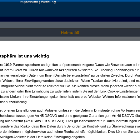
Impressum
|
Werbung
Helmut58
Nur für angemeldete User sichtbar.
atsphäre ist uns wichtig
ere
1019
-Partner speichern und greifen auf personenbezogene Daten wie Browserdaten oder 
f Ihrem Gerät zu. Durch Auswahl von Akzeptieren aktivieren Sie Tracking-Technologien für d
artner verarbeiten Daten, um Ihnen Dienste bereitzustellen“ aufgeführten Zwecke. Durch Aus
 Widerruf Ihrer Einwilligung werden diese deaktiviert. Wenn Tracker deaktiviert sind, sind m
 möglicherweise nicht mehr so relevant für Sie. Sie können dieses Menü jederzeit wieder auf
 zu ändern oder Ihre Einwilligung zu widerrufen, indem Sie auf den Link Cookie-Einstellunge
eite klicken. Ihre Einstellungen gelten innerhalb unseres Website. Weitere Informationen fin
nschutzerklärung.
etroffenen Einstellungen auch Anbieter umfassen, die Daten in Drittstaaten ohne Vorliegen ei
itsbeschlusses gem Art 45 DSGVO und ohne geeignete Garantien gem Art 46 DSGVO übermi
gung auch hierfür (Art 49 Abs 1 lit a DSGVO). Dies gilt insbesondere für Datenübermittlungen i
esondere das Risiko, dass Ihre Daten durch Behörden zu Kontroll- und zu Überwachungsz
werden können, möglicherweise auch ohne Rechtsbehelfsmöglichkeiten. Dies können Sie abst
eweiligen Anbieter in der Liste keine Einwilligung abgeben.