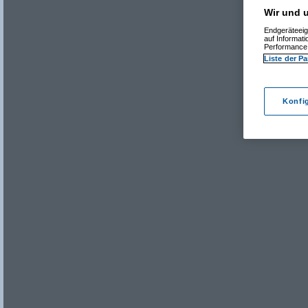
Wir und u
Endgeräteeig
auf Informat
Performance 
Liste der Pa
Konfi