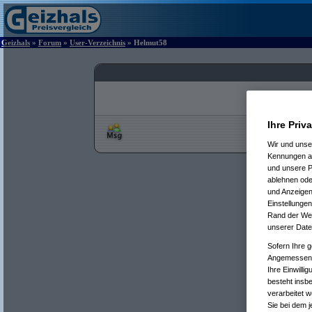
Geizhals
»
Forum
»
User-Verzeichnis
» Helmut58
Ihre Priv
Wir und uns
Kennungen au
und unsere P
ablehnen oder
und Anzeigen
Einstellungen
Rand der Webs
unserer Date
Sofern Ihre g
Angemessenhe
Ihre Einwilli
besteht insb
verarbeitet 
Sie bei dem j