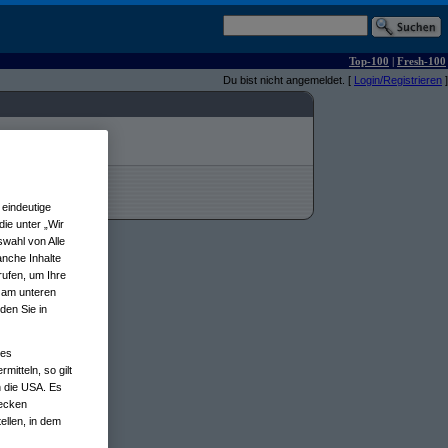
Top-100
|
Fresh-100
Du bist nicht angemeldet. [
Login/Registrieren
]
eindeutige
ie unter „Wir
wahl von Alle
anche Inhalte
rufen, um Ihre
n am unteren
den Sie in
nes
tteln, so gilt
n die USA. Es
wecken
ellen, in dem