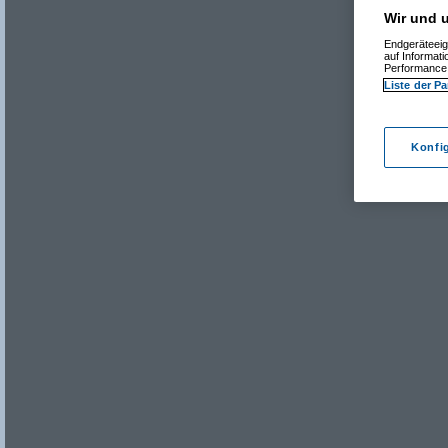
Wir und u
Endgeräteeig
auf Informat
Performance 
Liste der Pa
Konfi