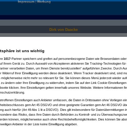
Impressum
|
Werbung
Dirk von Daacke
Nur für angemeldete User sichtbar.
atsphäre ist uns wichtig
ere
1017
-Partner speichern und greifen auf personenbezogene Daten wie Browserdaten oder 
f Ihrem Gerät zu. Durch Auswahl von Akzeptieren aktivieren Sie Tracking-Technologien für d
artner verarbeiten Daten, um Ihnen Dienste bereitzustellen“ aufgeführten Zwecke. Durch Aus
 Widerruf Ihrer Einwilligung werden diese deaktiviert. Wenn Tracker deaktiviert sind, sind m
 möglicherweise nicht mehr so relevant für Sie. Sie können dieses Menü jederzeit wieder auf
 zu ändern oder Ihre Einwilligung zu widerrufen, indem Sie auf den Link Cookie-Einstellunge
eite klicken. Ihre Einstellungen gelten innerhalb unseres Website. Weitere Informationen fin
nschutzerklärung.
etroffenen Einstellungen auch Anbieter umfassen, die Daten in Drittstaaten ohne Vorliegen ei
itsbeschlusses gem Art 45 DSGVO und ohne geeignete Garantien gem Art 46 DSGVO übermi
gung auch hierfür (Art 49 Abs 1 lit a DSGVO). Dies gilt insbesondere für Datenübermittlungen i
esondere das Risiko, dass Ihre Daten durch Behörden zu Kontroll- und zu Überwachungsz
werden können, möglicherweise auch ohne Rechtsbehelfsmöglichkeiten. Dies können Sie abst
eweiligen Anbieter in der Liste keine Einwilligung abgeben.