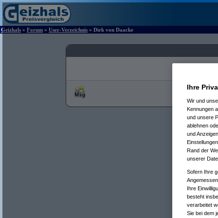
Geizhals
»
Forum
»
User-Verzeichnis
» Dirk von Daacke
Ihre Priv
Wir und uns
Kennungen au
und unsere P
ablehnen oder
und Anzeigen
Einstellungen
Rand der Webs
unserer Date
Sofern Ihre g
Angemessenhe
Ihre Einwilli
besteht insb
verarbeitet 
Sie bei dem j