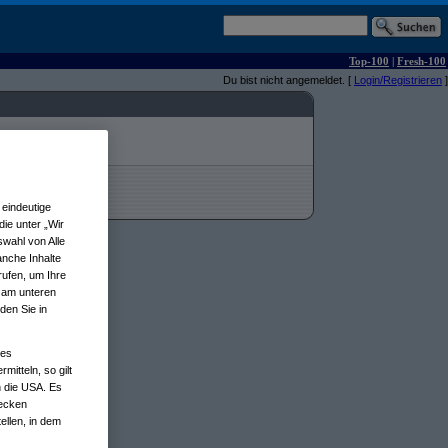
Top-100
|
Fresh-100
Du bist nicht angemeldet. [
Login/Registrieren
]
eindeutige
ie unter „Wir
wahl von Alle
anche Inhalte
rufen, um Ihre
n am unteren
den Sie in
nes
tteln, so gilt
n die USA. Es
wecken
ellen, in dem