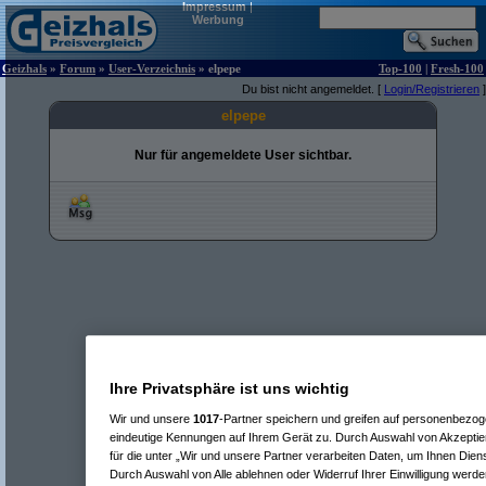
Impressum
|
Werbung
Geizhals
»
Forum
»
User-Verzeichnis
» elpepe
Top-100
|
Fresh-100
Du bist nicht angemeldet. [
Login/Registrieren
]
elpepe
Nur für angemeldete User sichtbar.
Ihre Privatsphäre ist uns wichtig
Wir und unsere
1017
-Partner speichern und greifen auf personenbezo
eindeutige Kennungen auf Ihrem Gerät zu. Durch Auswahl von Akzeptier
für die unter „Wir und unsere Partner verarbeiten Daten, um Ihnen Dien
Durch Auswahl von Alle ablehnen oder Widerruf Ihrer Einwilligung werde