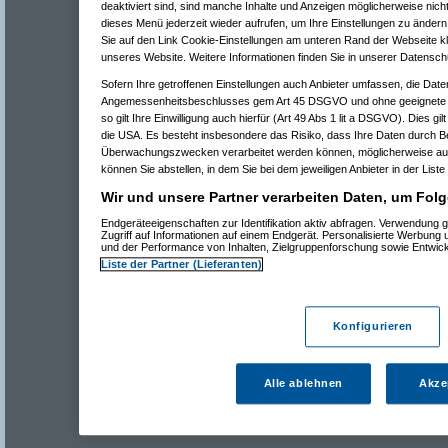
deaktiviert sind, sind manche Inhalte und Anzeigen möglicherweise nicht
dieses Menü jederzeit wieder aufrufen, um Ihre Einstellungen zu ändern 
Sie auf den Link Cookie-Einstellungen am unteren Rand der Webseite kli
unseres Website. Weitere Informationen finden Sie in unserer Datensch
Sofern Ihre getroffenen Einstellungen auch Anbieter umfassen, die Daten
Angemessenheitsbeschlusses gem Art 45 DSGVO und ohne geeignete G
so gilt Ihre Einwilligung auch hierfür (Art 49 Abs 1 lit a DSGVO). Dies gi
die USA. Es besteht insbesondere das Risiko, dass Ihre Daten durch B
Überwachungszwecken verarbeitet werden können, möglicherweise auc
können Sie abstellen, in dem Sie bei dem jeweiligen Anbieter in der Liste
Wir und unsere Partner verarbeiten Daten, um Folg
Endgeräteeigenschaften zur Identifikation aktiv abfragen. Verwendung 
Zugriff auf Informationen auf einem Endgerät. Personalisierte Werbung
und der Performance von Inhalten, Zielgruppenforschung sowie Entwic
Liste der Partner (Lieferanten)
Konfigurieren
Alle ablehnen
Akze