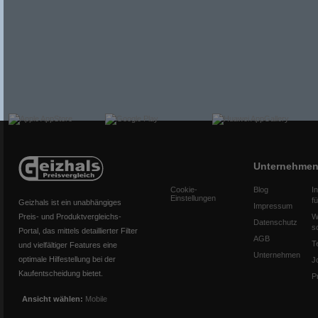
Unternehme
Cookie-
Blog
I
Einstellungen
f
Geizhals ist ein unabhängiges
Impressum
Preis- und Produktvergleichs-
W
Datenschutz
s
Portal, das mittels detaillierter Filter
AGB
T
und vielfältiger Features eine
Unternehmen
optimale Hilfestellung bei der
J
Kaufentscheidung bietet.
P
Ansicht wählen:
Mobile