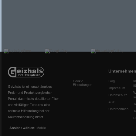
Unternehme
Cookie-
Blog
I
Einstellungen
f
Geizhals ist ein unabhängiges
Impressum
Preis- und Produktvergleichs-
W
Datenschutz
s
Portal, das mittels detaillierter Filter
AGB
T
und vielfältiger Features eine
Unternehmen
optimale Hilfestellung bei der
J
Kaufentscheidung bietet.
P
Ansicht wählen:
Mobile