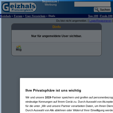
Impressum
|
Werbung
Geizhals
»
Forum
»
User-Verzeichnis
» Dinfo
Top-100
|
Fresh-100
Du bist nicht angemeldet. [
Login/Registrieren
]
Dinfo
Nur für angemeldete User sichtbar.
Ihre Privatsphäre ist uns wichtig
Wir und unsere
1019
-Partner speichern und greifen auf personenbezo
eindeutige Kennungen auf Ihrem Gerät zu. Durch Auswahl von Akzeptier
für die unter „Wir und unsere Partner verarbeiten Daten, um Ihnen Dien
Durch Auswahl von Alle ablehnen oder Widerruf Ihrer Einwilligung werde