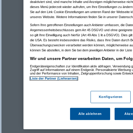
deaktiviert sind, sind manche Inhalte und Anzeigen möglicherweise nicht
dieses Menü jederzeit wieder aufrufen, um Ihre Einstellungen zu ändern 
Sie auf den Link Cookie-Einstellungen am unteren Rand der Webseite kli
unseres Website. Weitere Informationen finden Sie in unserer Datensch
Sofern Ihre getroffenen Einstellungen auch Anbieter umfassen, die Daten
Angemessenheitsbeschlusses gem Art 45 DSGVO und ohne geeignete G
so gilt Ihre Einwilligung auch hierfür (Art 49 Abs 1 lit a DSGVO). Dies gi
die USA. Es besteht insbesondere das Risiko, dass Ihre Daten durch B
Überwachungszwecken verarbeitet werden können, möglicherweise auc
können Sie abstellen, in dem Sie bei dem jeweiligen Anbieter in der Liste
Wir und unsere Partner verarbeiten Daten, um Folg
Endgeräteeigenschaften zur Identifikation aktiv abfragen. Verwendung 
Zugriff auf Informationen auf einem Endgerät. Personalisierte Werbung
und der Performance von Inhalten, Zielgruppenforschung sowie Entwic
Liste der Partner (Lieferanten)
Konfigurieren
Alle ablehnen
Akze