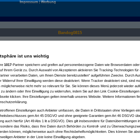
Impressum
|
Werbung
Bandog0815
Nur für angemeldete User sichtbar.
atsphäre ist uns wichtig
ere
1017
-Partner speichern und greifen auf personenbezogene Daten wie Browserdaten oder 
f Ihrem Gerät zu. Durch Auswahl von Akzeptieren aktivieren Sie Tracking-Technologien für d
artner verarbeiten Daten, um Ihnen Dienste bereitzustellen“ aufgeführten Zwecke. Durch Aus
 Widerruf Ihrer Einwilligung werden diese deaktiviert. Wenn Tracker deaktiviert sind, sind m
 möglicherweise nicht mehr so relevant für Sie. Sie können dieses Menü jederzeit wieder auf
 zu ändern oder Ihre Einwilligung zu widerrufen, indem Sie auf den Link Cookie-Einstellunge
eite klicken. Ihre Einstellungen gelten innerhalb unseres Website. Weitere Informationen fin
nschutzerklärung.
etroffenen Einstellungen auch Anbieter umfassen, die Daten in Drittstaaten ohne Vorliegen ei
itsbeschlusses gem Art 45 DSGVO und ohne geeignete Garantien gem Art 46 DSGVO übermi
gung auch hierfür (Art 49 Abs 1 lit a DSGVO). Dies gilt insbesondere für Datenübermittlungen i
esondere das Risiko, dass Ihre Daten durch Behörden zu Kontroll- und zu Überwachungsz
werden können, möglicherweise auch ohne Rechtsbehelfsmöglichkeiten. Dies können Sie abst
eweiligen Anbieter in der Liste keine Einwilligung abgeben.