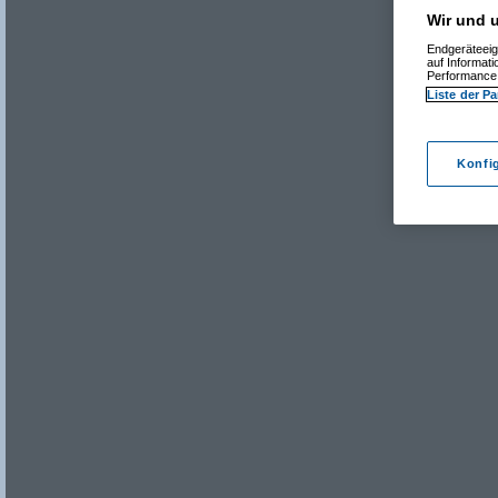
Wir und u
Endgeräteeig
auf Informat
Performance 
Liste der Pa
Konfi