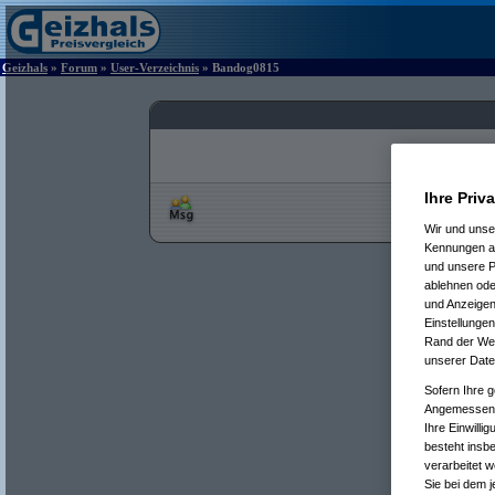
Geizhals
»
Forum
»
User-Verzeichnis
» Bandog0815
Ihre Priv
Wir und uns
Kennungen au
und unsere P
ablehnen oder
und Anzeigen
Einstellungen
Rand der Webs
unserer Date
Sofern Ihre g
Angemessenhe
Ihre Einwilli
besteht insb
verarbeitet 
Sie bei dem j