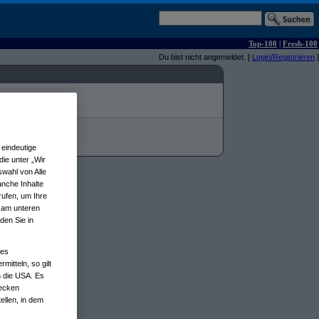
Top-100
|
Fresh-100
Du bist nicht angemeldet. [
Login/Registrieren
]
eindeutige
ie unter „Wir
wahl von Alle
anche Inhalte
rufen, um Ihre
n am unteren
den Sie in
nes
tteln, so gilt
n die USA. Es
wecken
ellen, in dem