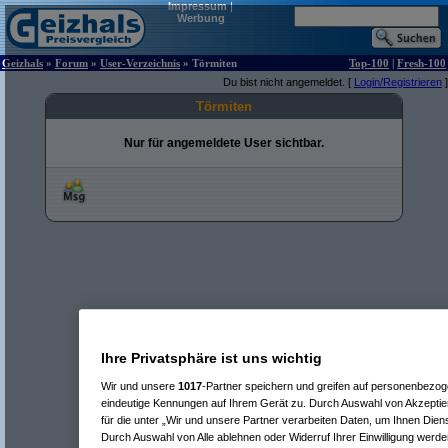
Impressum
|
Werbung
Geizhals
»
Forum
»
User-Verzeichnis
» Törmiten
Top-100
|
Fresh-100
Du bist nicht angemeldet. [
Login/Registrieren
]
Törmiten
Nur für angemeldete User sichtbar.
Ihre Privatsphäre ist uns wichtig
Wir und unsere
1017
-Partner speichern und greifen auf personenbezo
eindeutige Kennungen auf Ihrem Gerät zu. Durch Auswahl von Akzeptier
für die unter „Wir und unsere Partner verarbeiten Daten, um Ihnen Dien
Durch Auswahl von Alle ablehnen oder Widerruf Ihrer Einwilligung werde