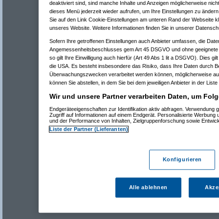
deaktiviert sind, sind manche Inhalte und Anzeigen möglicherweise nicht
dieses Menü jederzeit wieder aufrufen, um Ihre Einstellungen zu ändern 
Sie auf den Link Cookie-Einstellungen am unteren Rand der Webseite kli
unseres Website. Weitere Informationen finden Sie in unserer Datensch
Sofern Ihre getroffenen Einstellungen auch Anbieter umfassen, die Daten
Angemessenheitsbeschlusses gem Art 45 DSGVO und ohne geeignete G
so gilt Ihre Einwilligung auch hierfür (Art 49 Abs 1 lit a DSGVO). Dies gi
die USA. Es besteht insbesondere das Risiko, dass Ihre Daten durch B
Überwachungszwecken verarbeitet werden können, möglicherweise auc
können Sie abstellen, in dem Sie bei dem jeweiligen Anbieter in der Liste
Wir und unsere Partner verarbeiten Daten, um Folg
Endgeräteeigenschaften zur Identifikation aktiv abfragen. Verwendung 
Zugriff auf Informationen auf einem Endgerät. Personalisierte Werbung
und der Performance von Inhalten, Zielgruppenforschung sowie Entwic
Liste der Partner (Lieferanten)
Konfigurieren
Alle ablehnen
Akze