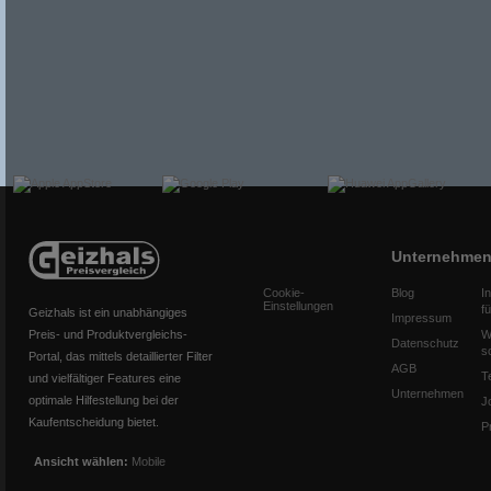
Unternehme
Cookie-
Blog
I
Einstellungen
f
Geizhals ist ein unabhängiges
Impressum
Preis- und Produktvergleichs-
W
Datenschutz
s
Portal, das mittels detaillierter Filter
AGB
T
und vielfältiger Features eine
Unternehmen
optimale Hilfestellung bei der
J
Kaufentscheidung bietet.
P
Ansicht wählen:
Mobile