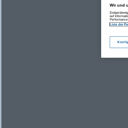
Wir und u
Endgeräteeig
auf Informat
Performance 
Liste der Pa
Konfi