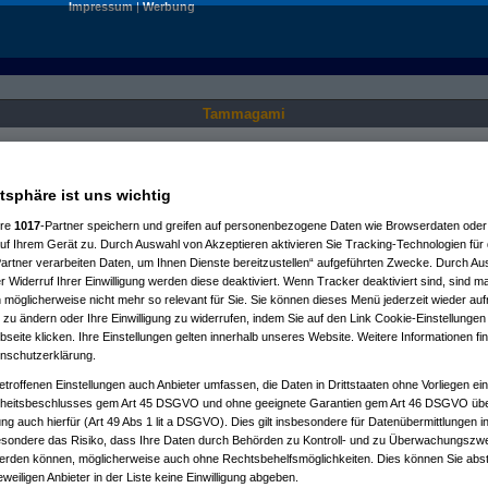
Impressum
|
Werbung
Tammagami
Nur für angemeldete User sichtbar.
atsphäre ist uns wichtig
ere
1017
-Partner speichern und greifen auf personenbezogene Daten wie Browserdaten oder 
f Ihrem Gerät zu. Durch Auswahl von Akzeptieren aktivieren Sie Tracking-Technologien für d
artner verarbeiten Daten, um Ihnen Dienste bereitzustellen“ aufgeführten Zwecke. Durch Aus
 Widerruf Ihrer Einwilligung werden diese deaktiviert. Wenn Tracker deaktiviert sind, sind m
 möglicherweise nicht mehr so relevant für Sie. Sie können dieses Menü jederzeit wieder auf
 zu ändern oder Ihre Einwilligung zu widerrufen, indem Sie auf den Link Cookie-Einstellunge
eite klicken. Ihre Einstellungen gelten innerhalb unseres Website. Weitere Informationen fin
nschutzerklärung.
etroffenen Einstellungen auch Anbieter umfassen, die Daten in Drittstaaten ohne Vorliegen ei
itsbeschlusses gem Art 45 DSGVO und ohne geeignete Garantien gem Art 46 DSGVO übermi
gung auch hierfür (Art 49 Abs 1 lit a DSGVO). Dies gilt insbesondere für Datenübermittlungen i
esondere das Risiko, dass Ihre Daten durch Behörden zu Kontroll- und zu Überwachungsz
werden können, möglicherweise auch ohne Rechtsbehelfsmöglichkeiten. Dies können Sie abst
eweiligen Anbieter in der Liste keine Einwilligung abgeben.