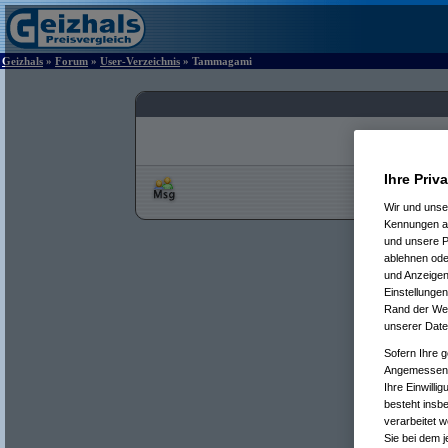
Geizhals
»
Forum
»
User-Verzeichnis
» Tammagami
Ihre Priv
Wir und uns
Kennungen au
und unsere P
ablehnen oder
und Anzeigen
Einstellungen
Rand der Webs
unserer Date
Sofern Ihre g
Angemessenhe
Ihre Einwilli
besteht insb
verarbeitet 
Sie bei dem j