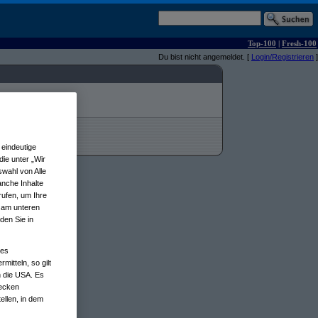
Top-100
|
Fresh-100
Du bist nicht angemeldet. [
Login/Registrieren
]
eindeutige
ie unter „Wir
wahl von Alle
anche Inhalte
rufen, um Ihre
n am unteren
den Sie in
nes
tteln, so gilt
n die USA. Es
wecken
ellen, in dem