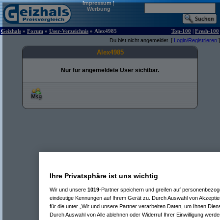
Impressum
|
Werbung
Geizhals
»
Forum
»
User-Verzeichnis
» Alex4985
Top-100
|
Fresh-100
Du bist nicht angemeldet. [
Login/Registrieren
]
Alex4985
Nur für angemeldete User sichtbar.
Ihre Privatsphäre ist uns wichtig
Wir und unsere
1019
-Partner speichern und greifen auf personenbezo
eindeutige Kennungen auf Ihrem Gerät zu. Durch Auswahl von Akzeptier
für die unter „Wir und unsere Partner verarbeiten Daten, um Ihnen Dien
Durch Auswahl von Alle ablehnen oder Widerruf Ihrer Einwilligung werde