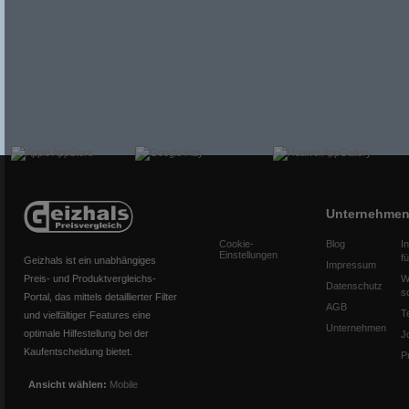
Unternehme
Cookie-
Blog
I
Einstellungen
f
Geizhals ist ein unabhängiges
Impressum
Preis- und Produktvergleichs-
W
Datenschutz
s
Portal, das mittels detaillierter Filter
AGB
T
und vielfältiger Features eine
Unternehmen
optimale Hilfestellung bei der
J
Kaufentscheidung bietet.
P
Ansicht wählen:
Mobile