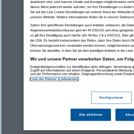
deaktiviert sind, sind manche Inhalte und Anzeigen möglicherweise nicht
dieses Menü jederzeit wieder aufrufen, um Ihre Einstellungen zu ändern 
Sie auf den Link Cookie-Einstellungen am unteren Rand der Webseite kli
unseres Website. Weitere Informationen finden Sie in unserer Datensch
Sofern Ihre getroffenen Einstellungen auch Anbieter umfassen, die Daten
Angemessenheitsbeschlusses gem Art 45 DSGVO und ohne geeignete G
so gilt Ihre Einwilligung auch hierfür (Art 49 Abs 1 lit a DSGVO). Dies gi
die USA. Es besteht insbesondere das Risiko, dass Ihre Daten durch B
Überwachungszwecken verarbeitet werden können, möglicherweise auc
können Sie abstellen, in dem Sie bei dem jeweiligen Anbieter in der Liste
Wir und unsere Partner verarbeiten Daten, um Folg
Endgeräteeigenschaften zur Identifikation aktiv abfragen. Verwendung 
Zugriff auf Informationen auf einem Endgerät. Personalisierte Werbung
und der Performance von Inhalten, Zielgruppenforschung sowie Entwic
Liste der Partner (Lieferanten)
Konfigurieren
Alle ablehnen
Akze