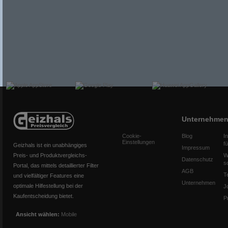
Unternehme
Cookie-
Blog
I
Einstellungen
f
Geizhals ist ein unabhängiges
Impressum
Preis- und Produktvergleichs-
W
Datenschutz
s
Portal, das mittels detaillierter Filter
AGB
T
und vielfältiger Features eine
Unternehmen
optimale Hilfestellung bei der
J
Kaufentscheidung bietet.
P
Ansicht wählen:
Mobile