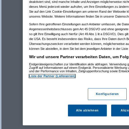
deaktiviert sind, sind manche Inhalte und Anzeigen möglicherweise nicht
dieses Menü jederzeit wieder aufrufen, um Ihre Einstellungen zu ändern 
Sie auf den Link Cookie-Einstellungen am unteren Rand der Webseite kli
unseres Website. Weitere Informationen finden Sie in unserer Datensch
Sofern Ihre getroffenen Einstellungen auch Anbieter umfassen, die Daten
Angemessenheitsbeschlusses gem Art 45 DSGVO und ohne geeignete G
so gilt Ihre Einwilligung auch hierfür (Art 49 Abs 1 lit a DSGVO). Dies gi
die USA. Es besteht insbesondere das Risiko, dass Ihre Daten durch B
Überwachungszwecken verarbeitet werden können, möglicherweise auc
können Sie abstellen, in dem Sie bei dem jeweiligen Anbieter in der Liste
Wir und unsere Partner verarbeiten Daten, um Folg
Endgeräteeigenschaften zur Identifikation aktiv abfragen. Verwendung 
Zugriff auf Informationen auf einem Endgerät. Personalisierte Werbung
und der Performance von Inhalten, Zielgruppenforschung sowie Entwic
Liste der Partner (Lieferanten)
Konfigurieren
Alle ablehnen
Akze