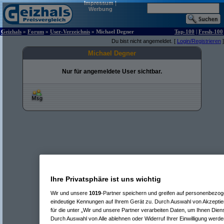
Impressum
|
Werbung
Geizhals
»
Forum
»
User-Verzeichnis
» Michael Degner
Top-100
|
Fresh-100
Du bist nicht angemeldet. [
Login/Registrieren
]
Michael Degner
Nur für angemeldete User sichtbar.
Ihre Privatsphäre ist uns wichtig
Wir und unsere
1019
-Partner speichern und greifen auf personenbezo
eindeutige Kennungen auf Ihrem Gerät zu. Durch Auswahl von Akzeptier
für die unter „Wir und unsere Partner verarbeiten Daten, um Ihnen Dien
Durch Auswahl von Alle ablehnen oder Widerruf Ihrer Einwilligung werde