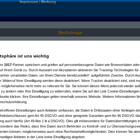
Impressum
|
Werbung
BenSchrage
Nur für angemeldete User sichtbar.
atsphäre ist uns wichtig
ere
1017
-Partner speichern und greifen auf personenbezogene Daten wie Browserdaten oder 
f Ihrem Gerät zu. Durch Auswahl von Akzeptieren aktivieren Sie Tracking-Technologien für d
artner verarbeiten Daten, um Ihnen Dienste bereitzustellen“ aufgeführten Zwecke. Durch Aus
 Widerruf Ihrer Einwilligung werden diese deaktiviert. Wenn Tracker deaktiviert sind, sind m
 möglicherweise nicht mehr so relevant für Sie. Sie können dieses Menü jederzeit wieder auf
 zu ändern oder Ihre Einwilligung zu widerrufen, indem Sie auf den Link Cookie-Einstellunge
eite klicken. Ihre Einstellungen gelten innerhalb unseres Website. Weitere Informationen fin
nschutzerklärung.
etroffenen Einstellungen auch Anbieter umfassen, die Daten in Drittstaaten ohne Vorliegen ei
itsbeschlusses gem Art 45 DSGVO und ohne geeignete Garantien gem Art 46 DSGVO übermi
gung auch hierfür (Art 49 Abs 1 lit a DSGVO). Dies gilt insbesondere für Datenübermittlungen i
esondere das Risiko, dass Ihre Daten durch Behörden zu Kontroll- und zu Überwachungsz
werden können, möglicherweise auch ohne Rechtsbehelfsmöglichkeiten. Dies können Sie abst
eweiligen Anbieter in der Liste keine Einwilligung abgeben.