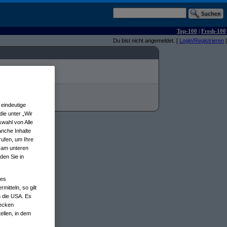
Top-100
|
Fresh-100
Du bist nicht angemeldet. [
Login/Registrieren
]
eindeutige
ie unter „Wir
wahl von Alle
anche Inhalte
rufen, um Ihre
n am unteren
den Sie in
nes
tteln, so gilt
n die USA. Es
wecken
ellen, in dem