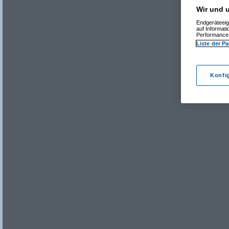
Wir und u
Endgeräteeig
auf Informat
Performance 
Liste der Pa
Konfi