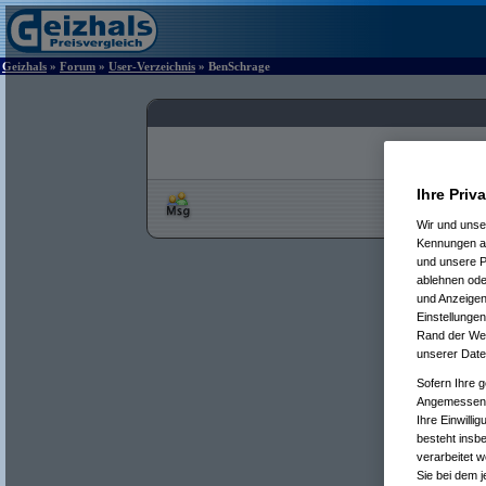
Geizhals
»
Forum
»
User-Verzeichnis
» BenSchrage
Ihre Priv
Wir und uns
Kennungen au
und unsere P
ablehnen oder
und Anzeigen
Einstellungen
Rand der Webs
unserer Date
Sofern Ihre g
Angemessenhe
Ihre Einwilli
besteht insb
verarbeitet 
Sie bei dem j