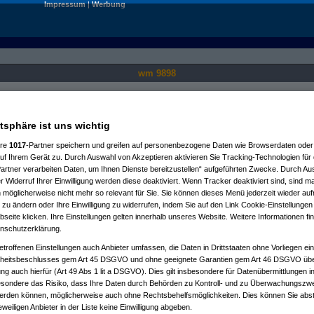
Impressum
|
Werbung
wm 9898
Nur für angemeldete User sichtbar.
atsphäre ist uns wichtig
ere
1017
-Partner speichern und greifen auf personenbezogene Daten wie Browserdaten oder 
f Ihrem Gerät zu. Durch Auswahl von Akzeptieren aktivieren Sie Tracking-Technologien für d
artner verarbeiten Daten, um Ihnen Dienste bereitzustellen“ aufgeführten Zwecke. Durch Aus
 Widerruf Ihrer Einwilligung werden diese deaktiviert. Wenn Tracker deaktiviert sind, sind m
 möglicherweise nicht mehr so relevant für Sie. Sie können dieses Menü jederzeit wieder auf
 zu ändern oder Ihre Einwilligung zu widerrufen, indem Sie auf den Link Cookie-Einstellunge
eite klicken. Ihre Einstellungen gelten innerhalb unseres Website. Weitere Informationen fin
nschutzerklärung.
etroffenen Einstellungen auch Anbieter umfassen, die Daten in Drittstaaten ohne Vorliegen ei
itsbeschlusses gem Art 45 DSGVO und ohne geeignete Garantien gem Art 46 DSGVO übermi
gung auch hierfür (Art 49 Abs 1 lit a DSGVO). Dies gilt insbesondere für Datenübermittlungen i
esondere das Risiko, dass Ihre Daten durch Behörden zu Kontroll- und zu Überwachungsz
werden können, möglicherweise auch ohne Rechtsbehelfsmöglichkeiten. Dies können Sie abst
eweiligen Anbieter in der Liste keine Einwilligung abgeben.