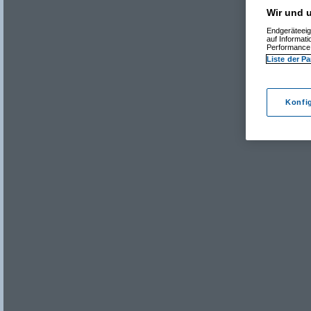
Wir und u
Endgeräteeig
auf Informat
Performance 
Liste der Pa
Konfi