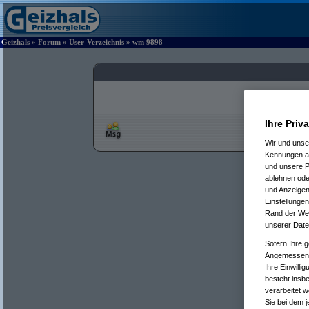
Geizhals
»
Forum
»
User-Verzeichnis
» wm 9898
Ihre Priv
Wir und uns
Kennungen au
und unsere P
ablehnen oder
und Anzeigen
Einstellungen
Rand der Webs
unserer Date
Sofern Ihre g
Angemessenhe
Ihre Einwilli
besteht insb
verarbeitet 
Sie bei dem j