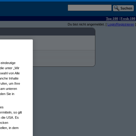
Top-100
|
Fresh-100
Du bist nicht angemeldet. [
Login/Registrieren
]
eindeutige
ie unter „Wir
wahl von Alle
anche Inhalte
rufen, um Ihre
n am unteren
den Sie in
nes
tteln, so gilt
n die USA. Es
wecken
ellen, in dem