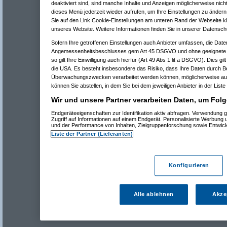
deaktiviert sind, sind manche Inhalte und Anzeigen möglicherweise nicht
dieses Menü jederzeit wieder aufrufen, um Ihre Einstellungen zu ändern 
Sie auf den Link Cookie-Einstellungen am unteren Rand der Webseite kli
unseres Website. Weitere Informationen finden Sie in unserer Datensch
Sofern Ihre getroffenen Einstellungen auch Anbieter umfassen, die Daten
Angemessenheitsbeschlusses gem Art 45 DSGVO und ohne geeignete G
so gilt Ihre Einwilligung auch hierfür (Art 49 Abs 1 lit a DSGVO). Dies gi
die USA. Es besteht insbesondere das Risiko, dass Ihre Daten durch B
Überwachungszwecken verarbeitet werden können, möglicherweise auc
können Sie abstellen, in dem Sie bei dem jeweiligen Anbieter in der Liste
Wir und unsere Partner verarbeiten Daten, um Folg
Endgeräteeigenschaften zur Identifikation aktiv abfragen. Verwendung 
Zugriff auf Informationen auf einem Endgerät. Personalisierte Werbung
und der Performance von Inhalten, Zielgruppenforschung sowie Entwic
Liste der Partner (Lieferanten)
Konfigurieren
Alle ablehnen
Akze