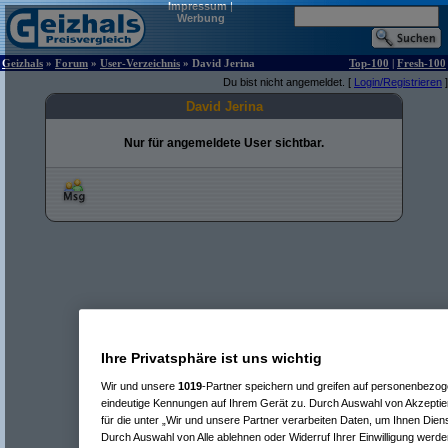
Impressum
|
Werbung
Geizhals
»
Forum
»
User-Verzeichnis
» David Jerina
Top-100
|
Fresh-100
Du bist nicht angemeldet. [
Login/Registrieren
]
David Jerina
Nur für angemeldete User sichtbar.
Ihre Privatsphäre ist uns wichtig
Wir und unsere
1019
-Partner speichern und greifen auf personenbezo
eindeutige Kennungen auf Ihrem Gerät zu. Durch Auswahl von Akzeptier
für die unter „Wir und unsere Partner verarbeiten Daten, um Ihnen Dien
Durch Auswahl von Alle ablehnen oder Widerruf Ihrer Einwilligung werde