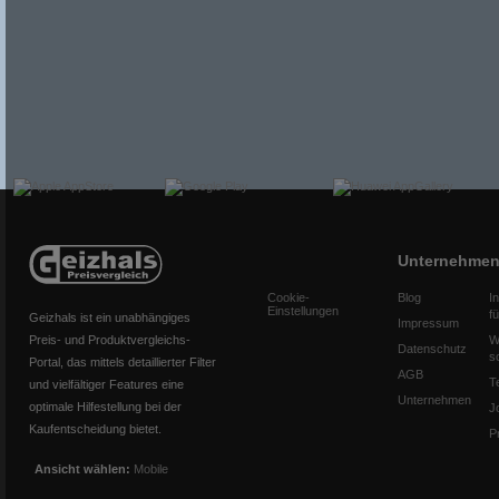
Unternehme
Cookie-
Blog
I
Einstellungen
f
Geizhals ist ein unabhängiges
Impressum
Preis- und Produktvergleichs-
W
Datenschutz
s
Portal, das mittels detaillierter Filter
AGB
T
und vielfältiger Features eine
Unternehmen
optimale Hilfestellung bei der
J
Kaufentscheidung bietet.
P
Ansicht wählen:
Mobile