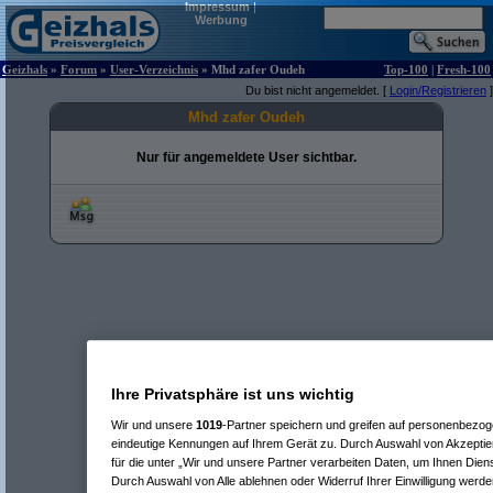
Impressum
|
Werbung
Geizhals
»
Forum
»
User-Verzeichnis
» Mhd zafer Oudeh
Top-100
|
Fresh-100
Du bist nicht angemeldet. [
Login/Registrieren
]
Mhd zafer Oudeh
Nur für angemeldete User sichtbar.
Ihre Privatsphäre ist uns wichtig
Wir und unsere
1019
-Partner speichern und greifen auf personenbezo
eindeutige Kennungen auf Ihrem Gerät zu. Durch Auswahl von Akzeptier
für die unter „Wir und unsere Partner verarbeiten Daten, um Ihnen Dien
Durch Auswahl von Alle ablehnen oder Widerruf Ihrer Einwilligung werde