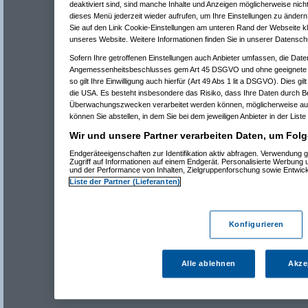
deaktiviert sind, sind manche Inhalte und Anzeigen möglicherweise nicht
dieses Menü jederzeit wieder aufrufen, um Ihre Einstellungen zu ändern 
Sie auf den Link Cookie-Einstellungen am unteren Rand der Webseite kli
unseres Website. Weitere Informationen finden Sie in unserer Datensch
Sofern Ihre getroffenen Einstellungen auch Anbieter umfassen, die Daten
Angemessenheitsbeschlusses gem Art 45 DSGVO und ohne geeignete G
so gilt Ihre Einwilligung auch hierfür (Art 49 Abs 1 lit a DSGVO). Dies gi
die USA. Es besteht insbesondere das Risiko, dass Ihre Daten durch B
Überwachungszwecken verarbeitet werden können, möglicherweise auc
können Sie abstellen, in dem Sie bei dem jeweiligen Anbieter in der Liste
Wir und unsere Partner verarbeiten Daten, um Folg
Endgeräteeigenschaften zur Identifikation aktiv abfragen. Verwendung 
Zugriff auf Informationen auf einem Endgerät. Personalisierte Werbung
und der Performance von Inhalten, Zielgruppenforschung sowie Entwic
Liste der Partner (Lieferanten)
Konfigurieren
Alle ablehnen
Akze