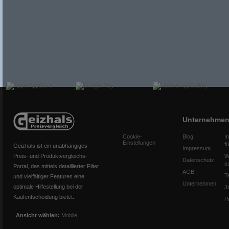
Unternehme
Cookie-
Blog
I
Einstellungen
f
Geizhals ist ein unabhängiges
Impressum
Preis- und Produktvergleichs-
W
Datenschutz
s
Portal, das mittels detaillierter Filter
AGB
T
und vielfältiger Features eine
Unternehmen
optimale Hilfestellung bei der
J
Kaufentscheidung bietet.
P
Ansicht wählen:
Mobile