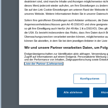
deaktiviert sind, sind manche Inhalte und Anzeigen möglicherweise nicht
dieses Menü jederzeit wieder aufrufen, um Ihre Einstellungen zu ändern 
Sie auf den Link Cookie-Einstellungen am unteren Rand der Webseite kli
unseres Website. Weitere Informationen finden Sie in unserer Datensch
Sofern Ihre getroffenen Einstellungen auch Anbieter umfassen, die Daten
Angemessenheitsbeschlusses gem Art 45 DSGVO und ohne geeignete G
so gilt Ihre Einwilligung auch hierfür (Art 49 Abs 1 lit a DSGVO). Dies gi
die USA. Es besteht insbesondere das Risiko, dass Ihre Daten durch B
Überwachungszwecken verarbeitet werden können, möglicherweise auc
können Sie abstellen, in dem Sie bei dem jeweiligen Anbieter in der Liste
Wir und unsere Partner verarbeiten Daten, um Folg
Endgeräteeigenschaften zur Identifikation aktiv abfragen. Verwendung 
Zugriff auf Informationen auf einem Endgerät. Personalisierte Werbung
und der Performance von Inhalten, Zielgruppenforschung sowie Entwic
Liste der Partner (Lieferanten)
Konfigurieren
Alle ablehnen
Akze