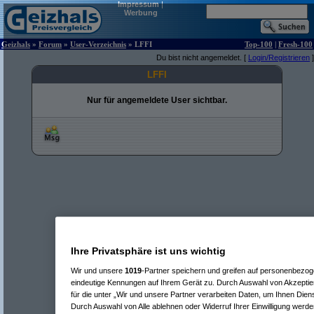
Impressum
|
Werbung
Geizhals
»
Forum
»
User-Verzeichnis
» LFFI
Top-100
|
Fresh-100
Du bist nicht angemeldet. [
Login/Registrieren
]
LFFI
Nur für angemeldete User sichtbar.
Ihre Privatsphäre ist uns wichtig
Wir und unsere
1019
-Partner speichern und greifen auf personenbezo
eindeutige Kennungen auf Ihrem Gerät zu. Durch Auswahl von Akzeptier
für die unter „Wir und unsere Partner verarbeiten Daten, um Ihnen Dien
Durch Auswahl von Alle ablehnen oder Widerruf Ihrer Einwilligung werde