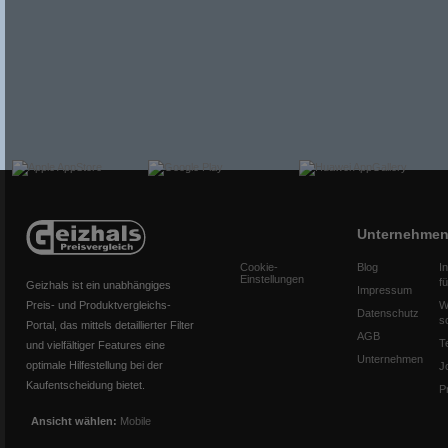
Unternehme
Cookie-
Blog
I
Einstellungen
f
Geizhals ist ein unabhängiges
Impressum
Preis- und Produktvergleichs-
W
Datenschutz
s
Portal, das mittels detaillierter Filter
AGB
T
und vielfältiger Features eine
Unternehmen
optimale Hilfestellung bei der
J
Kaufentscheidung bietet.
P
Ansicht wählen:
Mobile