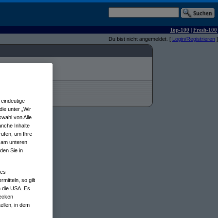
Top-100
|
Fresh-100
Du bist nicht angemeldet. [
Login/Registrieren
]
eindeutige
ie unter „Wir
wahl von Alle
anche Inhalte
rufen, um Ihre
n am unteren
den Sie in
nes
tteln, so gilt
n die USA. Es
wecken
ellen, in dem