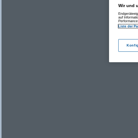
Wir und u
Endgeräteeig
auf Informat
Performance 
Liste der Pa
Konfi