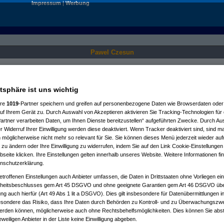
Impressum
|
Werbung
Pawel Czesun
Nur für angemeldete User sichtbar.
atsphäre ist uns wichtig
ere
1019
-Partner speichern und greifen auf personenbezogene Daten wie Browserdaten oder 
f Ihrem Gerät zu. Durch Auswahl von Akzeptieren aktivieren Sie Tracking-Technologien für d
artner verarbeiten Daten, um Ihnen Dienste bereitzustellen“ aufgeführten Zwecke. Durch Aus
 Widerruf Ihrer Einwilligung werden diese deaktiviert. Wenn Tracker deaktiviert sind, sind m
 möglicherweise nicht mehr so relevant für Sie. Sie können dieses Menü jederzeit wieder auf
 zu ändern oder Ihre Einwilligung zu widerrufen, indem Sie auf den Link Cookie-Einstellunge
eite klicken. Ihre Einstellungen gelten innerhalb unseres Website. Weitere Informationen fin
nschutzerklärung.
etroffenen Einstellungen auch Anbieter umfassen, die Daten in Drittstaaten ohne Vorliegen ei
itsbeschlusses gem Art 45 DSGVO und ohne geeignete Garantien gem Art 46 DSGVO übermi
gung auch hierfür (Art 49 Abs 1 lit a DSGVO). Dies gilt insbesondere für Datenübermittlungen i
esondere das Risiko, dass Ihre Daten durch Behörden zu Kontroll- und zu Überwachungsz
werden können, möglicherweise auch ohne Rechtsbehelfsmöglichkeiten. Dies können Sie abst
eweiligen Anbieter in der Liste keine Einwilligung abgeben.