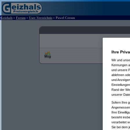
Geizhals
»
Forum
»
User-Verzeichnis
» Pawel Czesun
Ihre Priv
Wir und uns
Kennungen au
und unsere P
ablehnen oder
und Anzeigen
Einstellungen
Rand der Webs
unserer Date
Sofern Ihre g
Angemessenhe
Ihre Einwilli
besteht insb
verarbeitet 
Sie bei dem j