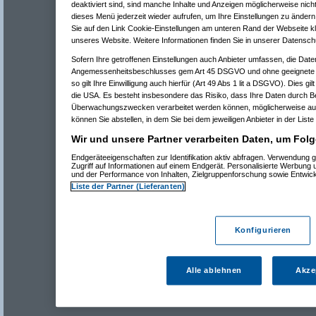
deaktiviert sind, sind manche Inhalte und Anzeigen möglicherweise nicht
dieses Menü jederzeit wieder aufrufen, um Ihre Einstellungen zu ändern 
Sie auf den Link Cookie-Einstellungen am unteren Rand der Webseite kli
unseres Website. Weitere Informationen finden Sie in unserer Datensch
Sofern Ihre getroffenen Einstellungen auch Anbieter umfassen, die Daten
Angemessenheitsbeschlusses gem Art 45 DSGVO und ohne geeignete G
so gilt Ihre Einwilligung auch hierfür (Art 49 Abs 1 lit a DSGVO). Dies gi
die USA. Es besteht insbesondere das Risiko, dass Ihre Daten durch B
Überwachungszwecken verarbeitet werden können, möglicherweise auc
können Sie abstellen, in dem Sie bei dem jeweiligen Anbieter in der Liste
Wir und unsere Partner verarbeiten Daten, um Folg
Endgeräteeigenschaften zur Identifikation aktiv abfragen. Verwendung 
Zugriff auf Informationen auf einem Endgerät. Personalisierte Werbung
und der Performance von Inhalten, Zielgruppenforschung sowie Entwic
Liste der Partner (Lieferanten)
Konfigurieren
Alle ablehnen
Akze