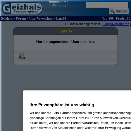
Impressum
|
Werbung
Geizhals
»
Forum
»
User-Verzeichnis
» Lars94
Top-100
|
Fresh-100
Du bist nicht angemeldet. [
Login/Registrieren
]
Lars94
Nur für angemeldete User sichtbar.
Ihre Privatsphäre ist uns wichtig
Wir und unsere
1019
-Partner speichern und greifen auf personenbezo
eindeutige Kennungen auf Ihrem Gerät zu. Durch Auswahl von Akzeptier
für die unter „Wir und unsere Partner verarbeiten Daten, um Ihnen Dien
Durch Auswahl von Alle ablehnen oder Widerruf Ihrer Einwilligung werde