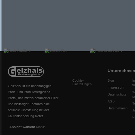
Unternehme
Cookie-
Blog
I
Einstellungen
f
Geizhals ist ein unabhängiges
Impressum
Preis- und Produktvergleichs-
W
Datenschutz
s
Portal, das mittels detaillierter Filter
AGB
T
und vielfältiger Features eine
Unternehmen
optimale Hilfestellung bei der
J
Kaufentscheidung bietet.
P
Ansicht wählen:
Mobile