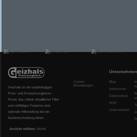
Unternehme
Cookie-
Blog
I
Einstellungen
f
Geizhals ist ein unabhängiges
Impressum
Preis- und Produktvergleichs-
W
Datenschutz
s
Portal, das mittels detaillierter Filter
AGB
T
und vielfältiger Features eine
Unternehmen
optimale Hilfestellung bei der
J
Kaufentscheidung bietet.
P
Ansicht wählen:
Mobile