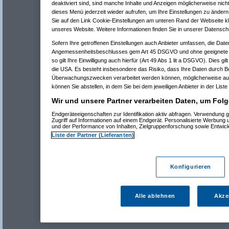
deaktiviert sind, sind manche Inhalte und Anzeigen möglicherweise nicht
dieses Menü jederzeit wieder aufrufen, um Ihre Einstellungen zu ändern 
Sie auf den Link Cookie-Einstellungen am unteren Rand der Webseite kli
unseres Website. Weitere Informationen finden Sie in unserer Datensch
Sofern Ihre getroffenen Einstellungen auch Anbieter umfassen, die Daten
Angemessenheitsbeschlusses gem Art 45 DSGVO und ohne geeignete G
so gilt Ihre Einwilligung auch hierfür (Art 49 Abs 1 lit a DSGVO). Dies gi
die USA. Es besteht insbesondere das Risiko, dass Ihre Daten durch B
Überwachungszwecken verarbeitet werden können, möglicherweise auc
können Sie abstellen, in dem Sie bei dem jeweiligen Anbieter in der Liste
Wir und unsere Partner verarbeiten Daten, um Folg
Endgeräteeigenschaften zur Identifikation aktiv abfragen. Verwendung 
Zugriff auf Informationen auf einem Endgerät. Personalisierte Werbung
und der Performance von Inhalten, Zielgruppenforschung sowie Entwic
Liste der Partner (Lieferanten)
Konfigurieren
Alle ablehnen
Akze