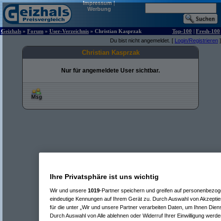
Impressum
|
Werbung
Geizhals
»
Forum
»
User-Verzeichnis
» Christian Kasprzak
Top-100
|
Fresh-100
Du bist nicht angemeldet. [
Login/Registrieren
]
Christian Kasprzak
Nur für angemeldete User sichtbar.
Ihre Privatsphäre ist uns wichtig
Wir und unsere
1019
-Partner speichern und greifen auf personenbezo
eindeutige Kennungen auf Ihrem Gerät zu. Durch Auswahl von Akzeptier
für die unter „Wir und unsere Partner verarbeiten Daten, um Ihnen Dien
Durch Auswahl von Alle ablehnen oder Widerruf Ihrer Einwilligung werde