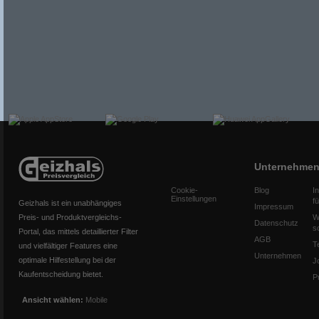
Unternehme
Cookie-
Blog
I
Einstellungen
f
Geizhals ist ein unabhängiges
Impressum
Preis- und Produktvergleichs-
W
Datenschutz
s
Portal, das mittels detaillierter Filter
AGB
T
und vielfältiger Features eine
Unternehmen
optimale Hilfestellung bei der
J
Kaufentscheidung bietet.
P
Ansicht wählen:
Mobile