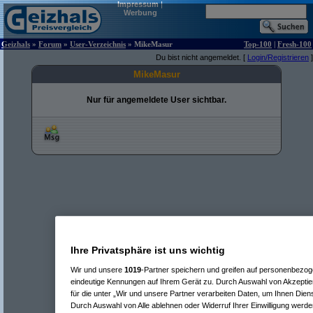
Impressum
|
Werbung
Geizhals
»
Forum
»
User-Verzeichnis
» MikeMasur
Top-100
|
Fresh-100
Du bist nicht angemeldet. [
Login/Registrieren
]
MikeMasur
Nur für angemeldete User sichtbar.
Ihre Privatsphäre ist uns wichtig
Wir und unsere
1019
-Partner speichern und greifen auf personenbezo
eindeutige Kennungen auf Ihrem Gerät zu. Durch Auswahl von Akzeptier
für die unter „Wir und unsere Partner verarbeiten Daten, um Ihnen Dien
Durch Auswahl von Alle ablehnen oder Widerruf Ihrer Einwilligung werde