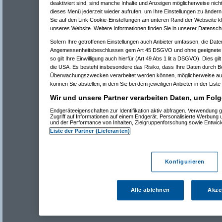
deaktiviert sind, sind manche Inhalte und Anzeigen möglicherweise nicht
dieses Menü jederzeit wieder aufrufen, um Ihre Einstellungen zu ändern 
Sie auf den Link Cookie-Einstellungen am unteren Rand der Webseite kli
unseres Website. Weitere Informationen finden Sie in unserer Datensch
Sofern Ihre getroffenen Einstellungen auch Anbieter umfassen, die Daten
Angemessenheitsbeschlusses gem Art 45 DSGVO und ohne geeignete G
so gilt Ihre Einwilligung auch hierfür (Art 49 Abs 1 lit a DSGVO). Dies gi
die USA. Es besteht insbesondere das Risiko, dass Ihre Daten durch B
Überwachungszwecken verarbeitet werden können, möglicherweise auc
können Sie abstellen, in dem Sie bei dem jeweiligen Anbieter in der Liste
Wir und unsere Partner verarbeiten Daten, um Folg
Endgeräteeigenschaften zur Identifikation aktiv abfragen. Verwendung 
Zugriff auf Informationen auf einem Endgerät. Personalisierte Werbung
und der Performance von Inhalten, Zielgruppenforschung sowie Entwic
Liste der Partner (Lieferanten)
Konfigurieren
Alle ablehnen
Akze