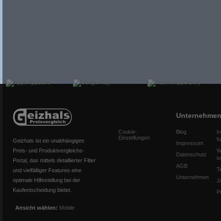
Unternehme
Cookie-
Blog
I
Einstellungen
f
Geizhals ist ein unabhängiges
Impressum
Preis- und Produktvergleichs-
W
Datenschutz
s
Portal, das mittels detaillierter Filter
AGB
T
und vielfältiger Features eine
Unternehmen
optimale Hilfestellung bei der
J
Kaufentscheidung bietet.
P
Ansicht wählen:
Mobile