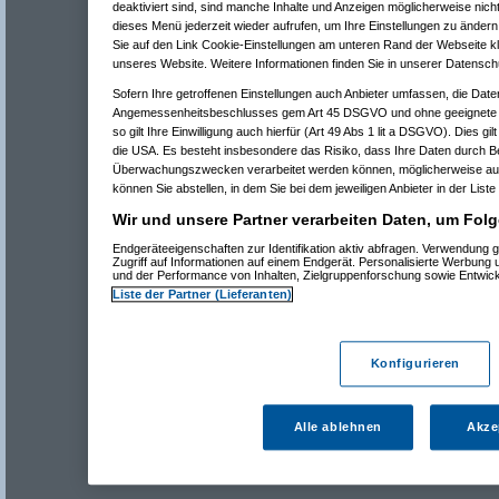
deaktiviert sind, sind manche Inhalte und Anzeigen möglicherweise nicht
dieses Menü jederzeit wieder aufrufen, um Ihre Einstellungen zu ändern 
Sie auf den Link Cookie-Einstellungen am unteren Rand der Webseite kli
unseres Website. Weitere Informationen finden Sie in unserer Datensch
Sofern Ihre getroffenen Einstellungen auch Anbieter umfassen, die Daten
Angemessenheitsbeschlusses gem Art 45 DSGVO und ohne geeignete G
so gilt Ihre Einwilligung auch hierfür (Art 49 Abs 1 lit a DSGVO). Dies gi
die USA. Es besteht insbesondere das Risiko, dass Ihre Daten durch B
Überwachungszwecken verarbeitet werden können, möglicherweise auc
können Sie abstellen, in dem Sie bei dem jeweiligen Anbieter in der Liste
Wir und unsere Partner verarbeiten Daten, um Folg
Endgeräteeigenschaften zur Identifikation aktiv abfragen. Verwendung 
Zugriff auf Informationen auf einem Endgerät. Personalisierte Werbung
und der Performance von Inhalten, Zielgruppenforschung sowie Entwic
Liste der Partner (Lieferanten)
Konfigurieren
Alle ablehnen
Akze