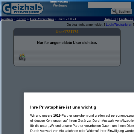
Impressum
|
Werbung
Geizhals
»
Forum
»
User-Verzeichnis
» User1721174
Top-100
|
Fresh-100
Du bist nicht angemeldet. [
Login/Registrieren
]
User1721174
Nur für angemeldete User sichtbar.
Ihre Privatsphäre ist uns wichtig
Wir und unsere
1019
-Partner speichern und greifen auf personenbezo
eindeutige Kennungen auf Ihrem Gerät zu. Durch Auswahl von Akzeptier
für die unter „Wir und unsere Partner verarbeiten Daten, um Ihnen Dien
Durch Auswahl von Alle ablehnen oder Widerruf Ihrer Einwilligung werde