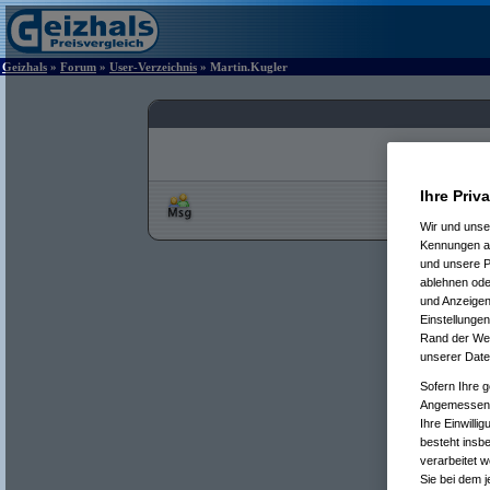
Geizhals
»
Forum
»
User-Verzeichnis
» Martin.Kugler
Ihre Priv
Wir und uns
Kennungen au
und unsere P
ablehnen oder
und Anzeigen
Einstellungen
Rand der Webs
unserer Date
Sofern Ihre g
Angemessenhe
Ihre Einwilli
besteht insb
verarbeitet 
Sie bei dem j