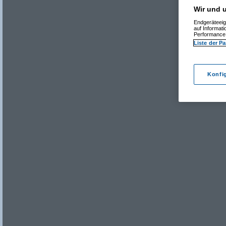
Wir und u
Endgeräteeig
auf Informat
Performance 
Liste der Pa
Konfi