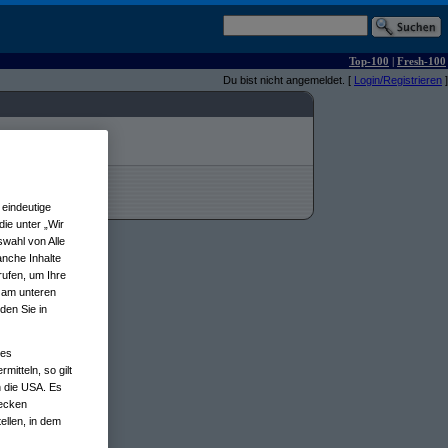
Top-100
|
Fresh-100
Du bist nicht angemeldet. [
Login/Registrieren
]
eindeutige
ie unter „Wir
wahl von Alle
anche Inhalte
rufen, um Ihre
n am unteren
den Sie in
nes
tteln, so gilt
n die USA. Es
wecken
ellen, in dem