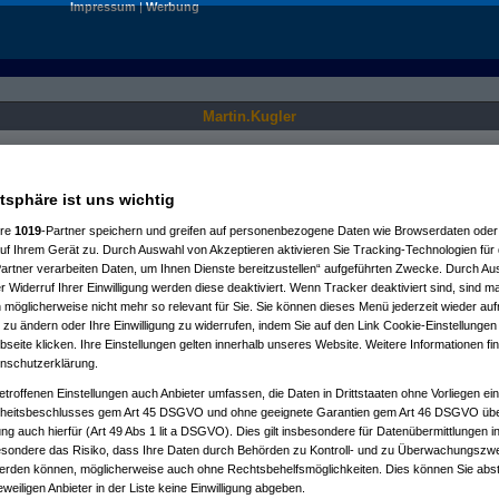
Impressum
|
Werbung
Martin.Kugler
Nur für angemeldete User sichtbar.
atsphäre ist uns wichtig
ere
1019
-Partner speichern und greifen auf personenbezogene Daten wie Browserdaten oder 
f Ihrem Gerät zu. Durch Auswahl von Akzeptieren aktivieren Sie Tracking-Technologien für d
artner verarbeiten Daten, um Ihnen Dienste bereitzustellen“ aufgeführten Zwecke. Durch Aus
 Widerruf Ihrer Einwilligung werden diese deaktiviert. Wenn Tracker deaktiviert sind, sind m
 möglicherweise nicht mehr so relevant für Sie. Sie können dieses Menü jederzeit wieder auf
 zu ändern oder Ihre Einwilligung zu widerrufen, indem Sie auf den Link Cookie-Einstellunge
eite klicken. Ihre Einstellungen gelten innerhalb unseres Website. Weitere Informationen fin
nschutzerklärung.
etroffenen Einstellungen auch Anbieter umfassen, die Daten in Drittstaaten ohne Vorliegen ei
itsbeschlusses gem Art 45 DSGVO und ohne geeignete Garantien gem Art 46 DSGVO übermi
gung auch hierfür (Art 49 Abs 1 lit a DSGVO). Dies gilt insbesondere für Datenübermittlungen i
esondere das Risiko, dass Ihre Daten durch Behörden zu Kontroll- und zu Überwachungsz
werden können, möglicherweise auch ohne Rechtsbehelfsmöglichkeiten. Dies können Sie abst
eweiligen Anbieter in der Liste keine Einwilligung abgeben.