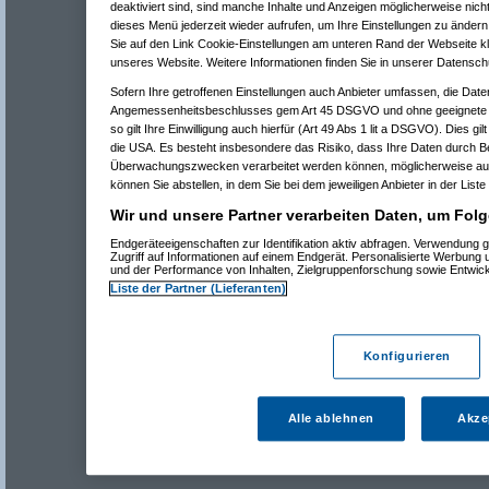
deaktiviert sind, sind manche Inhalte und Anzeigen möglicherweise nicht
dieses Menü jederzeit wieder aufrufen, um Ihre Einstellungen zu ändern 
Sie auf den Link Cookie-Einstellungen am unteren Rand der Webseite kli
unseres Website. Weitere Informationen finden Sie in unserer Datensch
Sofern Ihre getroffenen Einstellungen auch Anbieter umfassen, die Daten
Angemessenheitsbeschlusses gem Art 45 DSGVO und ohne geeignete G
so gilt Ihre Einwilligung auch hierfür (Art 49 Abs 1 lit a DSGVO). Dies gi
die USA. Es besteht insbesondere das Risiko, dass Ihre Daten durch B
Überwachungszwecken verarbeitet werden können, möglicherweise auc
können Sie abstellen, in dem Sie bei dem jeweiligen Anbieter in der Liste
Wir und unsere Partner verarbeiten Daten, um Folg
Endgeräteeigenschaften zur Identifikation aktiv abfragen. Verwendung 
Zugriff auf Informationen auf einem Endgerät. Personalisierte Werbung
und der Performance von Inhalten, Zielgruppenforschung sowie Entwic
Liste der Partner (Lieferanten)
Konfigurieren
Alle ablehnen
Akze