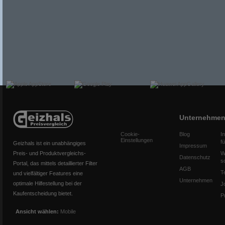
Unternehme
Cookie-
Blog
I
Einstellungen
f
Geizhals ist ein unabhängiges
Impressum
Preis- und Produktvergleichs-
W
Datenschutz
s
Portal, das mittels detaillierter Filter
AGB
T
und vielfältiger Features eine
Unternehmen
optimale Hilfestellung bei der
J
Kaufentscheidung bietet.
P
Ansicht wählen:
Mobile