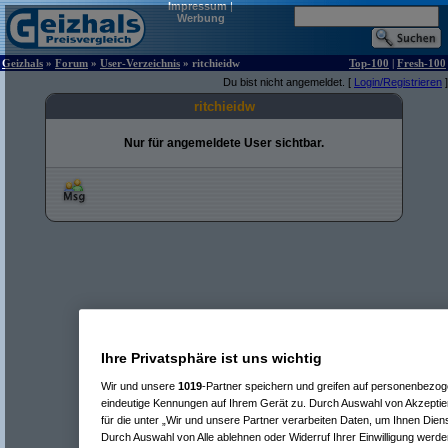
Impressum
|
Werbung
Geizhals
»
Forum
»
User-Verzeichnis
» ritchieidw
Top-100
|
Fresh-100
Du bist nicht angemeldet. [
Login/Registrieren
]
ritchieidw
Nur für angemeldete User sichtbar.
Ihre Privatsphäre ist uns wichtig
Wir und unsere
1019
-Partner speichern und greifen auf personenbezo
eindeutige Kennungen auf Ihrem Gerät zu. Durch Auswahl von Akzeptier
für die unter „Wir und unsere Partner verarbeiten Daten, um Ihnen Dien
Durch Auswahl von Alle ablehnen oder Widerruf Ihrer Einwilligung werde