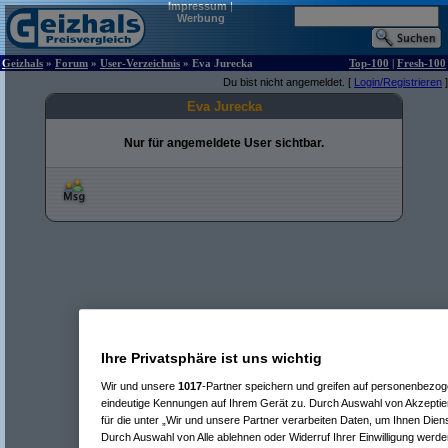
Impressum
|
Werbung
Geizhals
»
Forum
»
User-Verzeichnis
» Eva Jurecka
Top-100
|
Fresh-100
Du bist nicht angemeldet. [
Login/Registrieren
]
Eva Jurecka
Nur für angemeldete User sichtbar.
Ihre Privatsphäre ist uns wichtig
Wir und unsere
1017
-Partner speichern und greifen auf personenbezo
eindeutige Kennungen auf Ihrem Gerät zu. Durch Auswahl von Akzeptier
für die unter „Wir und unsere Partner verarbeiten Daten, um Ihnen Dien
Durch Auswahl von Alle ablehnen oder Widerruf Ihrer Einwilligung werde