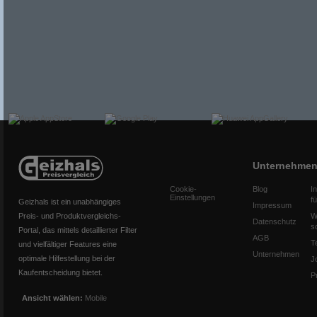
Unternehme
Cookie-
Blog
I
Einstellungen
f
Geizhals ist ein unabhängiges
Impressum
Preis- und Produktvergleichs-
W
Datenschutz
s
Portal, das mittels detaillierter Filter
AGB
T
und vielfältiger Features eine
Unternehmen
optimale Hilfestellung bei der
J
Kaufentscheidung bietet.
P
Ansicht wählen:
Mobile