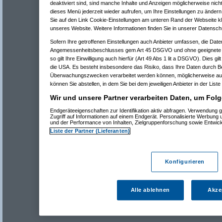
deaktiviert sind, sind manche Inhalte und Anzeigen möglicherweise nicht
dieses Menü jederzeit wieder aufrufen, um Ihre Einstellungen zu ändern 
Sie auf den Link Cookie-Einstellungen am unteren Rand der Webseite kli
unseres Website. Weitere Informationen finden Sie in unserer Datensch
Sofern Ihre getroffenen Einstellungen auch Anbieter umfassen, die Daten
Angemessenheitsbeschlusses gem Art 45 DSGVO und ohne geeignete G
so gilt Ihre Einwilligung auch hierfür (Art 49 Abs 1 lit a DSGVO). Dies gi
die USA. Es besteht insbesondere das Risiko, dass Ihre Daten durch B
Überwachungszwecken verarbeitet werden können, möglicherweise auc
können Sie abstellen, in dem Sie bei dem jeweiligen Anbieter in der Liste
Wir und unsere Partner verarbeiten Daten, um Folg
Endgeräteeigenschaften zur Identifikation aktiv abfragen. Verwendung 
Zugriff auf Informationen auf einem Endgerät. Personalisierte Werbung
und der Performance von Inhalten, Zielgruppenforschung sowie Entwic
Liste der Partner (Lieferanten)
Konfigurieren
Alle ablehnen
Akze