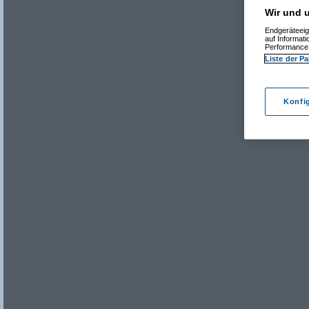
Wir und u
Endgeräteeig
auf Informat
Performance 
Liste der Pa
Konfi