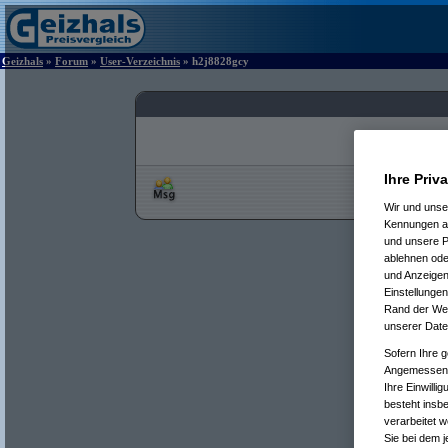
Geizhals
»
Forum
»
User-Verzeichnis
» h2j8828gcy
Ihre Priv
Wir und uns
Kennungen au
und unsere P
ablehnen oder
und Anzeigen
Einstellungen
Rand der Webs
unserer Date
Sofern Ihre g
Angemessenhe
Ihre Einwilli
besteht insb
verarbeitet 
Sie bei dem j