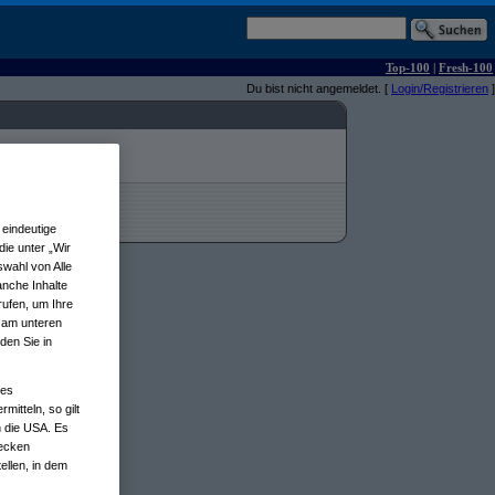
Top-100
|
Fresh-100
Du bist nicht angemeldet. [
Login/Registrieren
]
eindeutige
ie unter „Wir
wahl von Alle
anche Inhalte
rufen, um Ihre
n am unteren
den Sie in
nes
tteln, so gilt
n die USA. Es
wecken
ellen, in dem