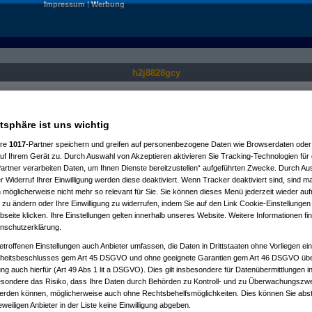
Impressum
|
Werbung
h2j8828gcy
Nur für angemeldete User sichtbar.
atsphäre ist uns wichtig
ere
1017
-Partner speichern und greifen auf personenbezogene Daten wie Browserdaten oder 
f Ihrem Gerät zu. Durch Auswahl von Akzeptieren aktivieren Sie Tracking-Technologien für d
artner verarbeiten Daten, um Ihnen Dienste bereitzustellen“ aufgeführten Zwecke. Durch Aus
 Widerruf Ihrer Einwilligung werden diese deaktiviert. Wenn Tracker deaktiviert sind, sind m
 möglicherweise nicht mehr so relevant für Sie. Sie können dieses Menü jederzeit wieder auf
 zu ändern oder Ihre Einwilligung zu widerrufen, indem Sie auf den Link Cookie-Einstellunge
eite klicken. Ihre Einstellungen gelten innerhalb unseres Website. Weitere Informationen fin
nschutzerklärung.
etroffenen Einstellungen auch Anbieter umfassen, die Daten in Drittstaaten ohne Vorliegen ei
itsbeschlusses gem Art 45 DSGVO und ohne geeignete Garantien gem Art 46 DSGVO übermi
gung auch hierfür (Art 49 Abs 1 lit a DSGVO). Dies gilt insbesondere für Datenübermittlungen i
esondere das Risiko, dass Ihre Daten durch Behörden zu Kontroll- und zu Überwachungsz
werden können, möglicherweise auch ohne Rechtsbehelfsmöglichkeiten. Dies können Sie abst
eweiligen Anbieter in der Liste keine Einwilligung abgeben.