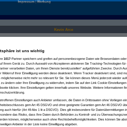
Impressum
|
Werbung
Kevin Arce
Nur für angemeldete User sichtbar.
atsphäre ist uns wichtig
ere
1017
-Partner speichern und greifen auf personenbezogene Daten wie Browserdaten oder 
f Ihrem Gerät zu. Durch Auswahl von Akzeptieren aktivieren Sie Tracking-Technologien für d
artner verarbeiten Daten, um Ihnen Dienste bereitzustellen“ aufgeführten Zwecke. Durch Aus
 Widerruf Ihrer Einwilligung werden diese deaktiviert. Wenn Tracker deaktiviert sind, sind m
 möglicherweise nicht mehr so relevant für Sie. Sie können dieses Menü jederzeit wieder auf
 zu ändern oder Ihre Einwilligung zu widerrufen, indem Sie auf den Link Cookie-Einstellunge
eite klicken. Ihre Einstellungen gelten innerhalb unseres Website. Weitere Informationen fin
nschutzerklärung.
etroffenen Einstellungen auch Anbieter umfassen, die Daten in Drittstaaten ohne Vorliegen ei
itsbeschlusses gem Art 45 DSGVO und ohne geeignete Garantien gem Art 46 DSGVO übermi
gung auch hierfür (Art 49 Abs 1 lit a DSGVO). Dies gilt insbesondere für Datenübermittlungen i
esondere das Risiko, dass Ihre Daten durch Behörden zu Kontroll- und zu Überwachungsz
werden können, möglicherweise auch ohne Rechtsbehelfsmöglichkeiten. Dies können Sie abst
eweiligen Anbieter in der Liste keine Einwilligung abgeben.