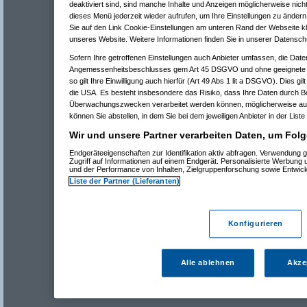
deaktiviert sind, sind manche Inhalte und Anzeigen möglicherweise nicht
dieses Menü jederzeit wieder aufrufen, um Ihre Einstellungen zu ändern 
Sie auf den Link Cookie-Einstellungen am unteren Rand der Webseite kli
unseres Website. Weitere Informationen finden Sie in unserer Datensch
Sofern Ihre getroffenen Einstellungen auch Anbieter umfassen, die Daten
Angemessenheitsbeschlusses gem Art 45 DSGVO und ohne geeignete G
so gilt Ihre Einwilligung auch hierfür (Art 49 Abs 1 lit a DSGVO). Dies gi
die USA. Es besteht insbesondere das Risiko, dass Ihre Daten durch B
Überwachungszwecken verarbeitet werden können, möglicherweise auc
können Sie abstellen, in dem Sie bei dem jeweiligen Anbieter in der Liste
Wir und unsere Partner verarbeiten Daten, um Folg
Endgeräteeigenschaften zur Identifikation aktiv abfragen. Verwendung 
Zugriff auf Informationen auf einem Endgerät. Personalisierte Werbung
und der Performance von Inhalten, Zielgruppenforschung sowie Entwic
Liste der Partner (Lieferanten)
Konfigurieren
Alle ablehnen
Akze