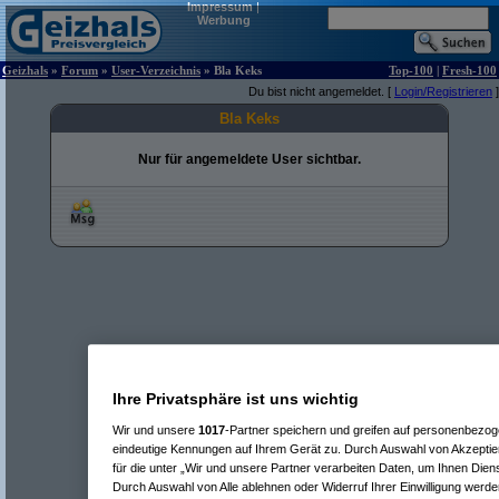
Impressum
|
Werbung
Geizhals
»
Forum
»
User-Verzeichnis
» Bla Keks
Top-100
|
Fresh-100
Du bist nicht angemeldet. [
Login/Registrieren
]
Bla Keks
Nur für angemeldete User sichtbar.
Ihre Privatsphäre ist uns wichtig
Wir und unsere
1017
-Partner speichern und greifen auf personenbezo
eindeutige Kennungen auf Ihrem Gerät zu. Durch Auswahl von Akzeptier
für die unter „Wir und unsere Partner verarbeiten Daten, um Ihnen Dien
Durch Auswahl von Alle ablehnen oder Widerruf Ihrer Einwilligung werde