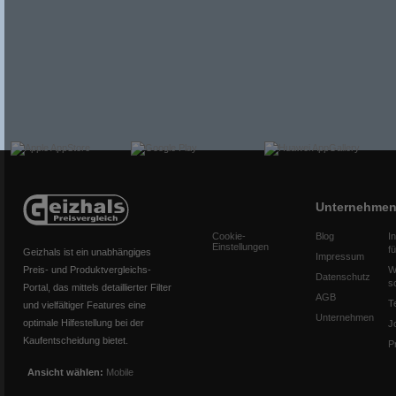
Unternehme
Cookie-
Blog
I
Einstellungen
f
Geizhals ist ein unabhängiges
Impressum
Preis- und Produktvergleichs-
W
Datenschutz
s
Portal, das mittels detaillierter Filter
AGB
T
und vielfältiger Features eine
Unternehmen
optimale Hilfestellung bei der
J
Kaufentscheidung bietet.
P
Ansicht wählen:
Mobile