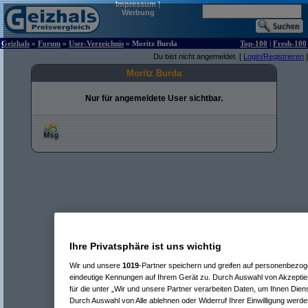
Impressum
|
Werbung
Geizhals
»
Forum
»
User-Verzeichnis
» Moritz Burda
Top-100
|
Fresh-100
Du bist nicht angemeldet. [
Login/Registrieren
]
Moritz Burda
Nur für angemeldete User sichtbar.
Ihre Privatsphäre ist uns wichtig
Wir und unsere
1019
-Partner speichern und greifen auf personenbezo
eindeutige Kennungen auf Ihrem Gerät zu. Durch Auswahl von Akzeptier
für die unter „Wir und unsere Partner verarbeiten Daten, um Ihnen Dien
Durch Auswahl von Alle ablehnen oder Widerruf Ihrer Einwilligung werde