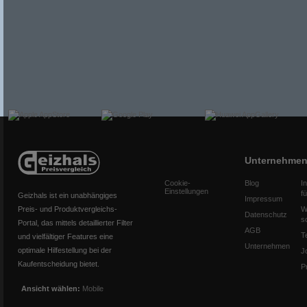
Unternehme
Cookie-
Blog
I
Einstellungen
f
Geizhals ist ein unabhängiges
Impressum
Preis- und Produktvergleichs-
W
Datenschutz
s
Portal, das mittels detaillierter Filter
AGB
T
und vielfältiger Features eine
Unternehmen
optimale Hilfestellung bei der
J
Kaufentscheidung bietet.
P
Ansicht wählen:
Mobile