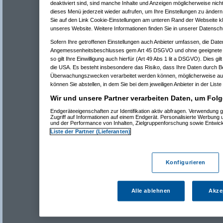
deaktiviert sind, sind manche Inhalte und Anzeigen möglicherweise nicht
dieses Menü jederzeit wieder aufrufen, um Ihre Einstellungen zu ändern 
Sie auf den Link Cookie-Einstellungen am unteren Rand der Webseite kli
unseres Website. Weitere Informationen finden Sie in unserer Datensch
Sofern Ihre getroffenen Einstellungen auch Anbieter umfassen, die Daten
Angemessenheitsbeschlusses gem Art 45 DSGVO und ohne geeignete G
so gilt Ihre Einwilligung auch hierfür (Art 49 Abs 1 lit a DSGVO). Dies gi
die USA. Es besteht insbesondere das Risiko, dass Ihre Daten durch B
Überwachungszwecken verarbeitet werden können, möglicherweise auc
können Sie abstellen, in dem Sie bei dem jeweiligen Anbieter in der Liste
Wir und unsere Partner verarbeiten Daten, um Folg
Endgeräteeigenschaften zur Identifikation aktiv abfragen. Verwendung 
Zugriff auf Informationen auf einem Endgerät. Personalisierte Werbung
und der Performance von Inhalten, Zielgruppenforschung sowie Entwic
Liste der Partner (Lieferanten)
Konfigurieren
Alle ablehnen
Akze