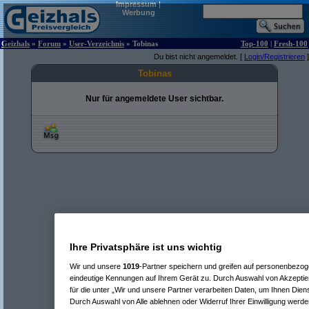
Impressum
|
Werbung
Geizhals
»
Forum
»
User-Verzeichnis
» Tobinas
Top-100
|
Fresh-100
Du bist nicht angemeldet. [
Login/Registrieren
]
Tobinas
Nur für angemeldete User sichtbar.
Ihre Privatsphäre ist uns wichtig
Wir und unsere
1019
-Partner speichern und greifen auf personenbezo
eindeutige Kennungen auf Ihrem Gerät zu. Durch Auswahl von Akzeptier
für die unter „Wir und unsere Partner verarbeiten Daten, um Ihnen Dien
Durch Auswahl von Alle ablehnen oder Widerruf Ihrer Einwilligung werde