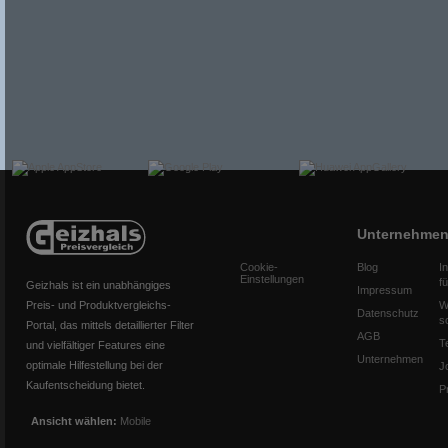
Unternehme
Cookie-
Blog
I
Einstellungen
f
Geizhals ist ein unabhängiges
Impressum
Preis- und Produktvergleichs-
W
Datenschutz
s
Portal, das mittels detaillierter Filter
AGB
T
und vielfältiger Features eine
Unternehmen
optimale Hilfestellung bei der
J
Kaufentscheidung bietet.
P
Ansicht wählen:
Mobile