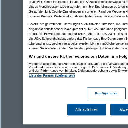
deaktiviert sind, sind manche Inhalte und Anzeigen möglicherweise nicht
dieses Menü jederzeit wieder aufrufen, um Ihre Einstellungen zu ändern 
Sie auf den Link Cookie-Einstellungen am unteren Rand der Webseite kli
unseres Website. Weitere Informationen finden Sie in unserer Datensch
Sofern Ihre getroffenen Einstellungen auch Anbieter umfassen, die Daten
Angemessenheitsbeschlusses gem Art 45 DSGVO und ohne geeignete G
so gilt Ihre Einwilligung auch hierfür (Art 49 Abs 1 lit a DSGVO). Dies gi
die USA. Es besteht insbesondere das Risiko, dass Ihre Daten durch B
Überwachungszwecken verarbeitet werden können, möglicherweise auc
können Sie abstellen, in dem Sie bei dem jeweiligen Anbieter in der Liste
Wir und unsere Partner verarbeiten Daten, um Folg
Endgeräteeigenschaften zur Identifikation aktiv abfragen. Verwendung 
Zugriff auf Informationen auf einem Endgerät. Personalisierte Werbung
und der Performance von Inhalten, Zielgruppenforschung sowie Entwic
Liste der Partner (Lieferanten)
Konfigurieren
Alle ablehnen
Akze