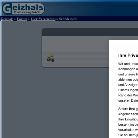
Geizhals
»
Forum
»
User-Verzeichnis
» Schilderwilli
Ihre Priv
Wir und uns
Kennungen au
und unsere P
ablehnen oder
und Anzeigen
Einstellungen
Rand der Webs
unserer Date
Sofern Ihre g
Angemessenhe
Ihre Einwilli
besteht insb
verarbeitet 
Sie bei dem j