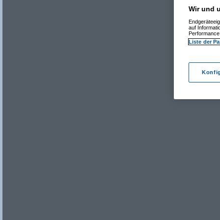
Wir und u
Endgeräteeig
auf Informat
Performance 
Liste der Pa
Konfi