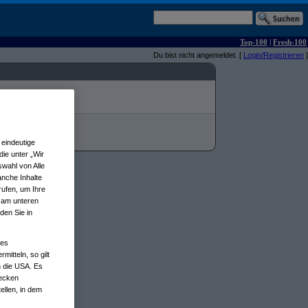
Top-100
|
Fresh-100
Du bist nicht angemeldet. [
Login/Registrieren
]
eindeutige
ie unter „Wir
wahl von Alle
anche Inhalte
rufen, um Ihre
n am unteren
den Sie in
nes
tteln, so gilt
n die USA. Es
wecken
ellen, in dem