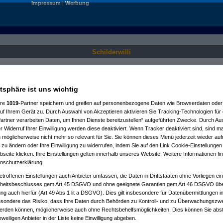
Impressum
|
Werbung
Schilderwilli
Nur für angemeldete User sichtbar.
atsphäre ist uns wichtig
ere
1019
-Partner speichern und greifen auf personenbezogene Daten wie Browserdaten oder 
f Ihrem Gerät zu. Durch Auswahl von Akzeptieren aktivieren Sie Tracking-Technologien für d
artner verarbeiten Daten, um Ihnen Dienste bereitzustellen“ aufgeführten Zwecke. Durch Aus
 Widerruf Ihrer Einwilligung werden diese deaktiviert. Wenn Tracker deaktiviert sind, sind m
 möglicherweise nicht mehr so relevant für Sie. Sie können dieses Menü jederzeit wieder auf
 zu ändern oder Ihre Einwilligung zu widerrufen, indem Sie auf den Link Cookie-Einstellunge
eite klicken. Ihre Einstellungen gelten innerhalb unseres Website. Weitere Informationen fin
nschutzerklärung.
etroffenen Einstellungen auch Anbieter umfassen, die Daten in Drittstaaten ohne Vorliegen ei
itsbeschlusses gem Art 45 DSGVO und ohne geeignete Garantien gem Art 46 DSGVO übermi
gung auch hierfür (Art 49 Abs 1 lit a DSGVO). Dies gilt insbesondere für Datenübermittlungen i
esondere das Risiko, dass Ihre Daten durch Behörden zu Kontroll- und zu Überwachungsz
werden können, möglicherweise auch ohne Rechtsbehelfsmöglichkeiten. Dies können Sie abst
eweiligen Anbieter in der Liste keine Einwilligung abgeben.