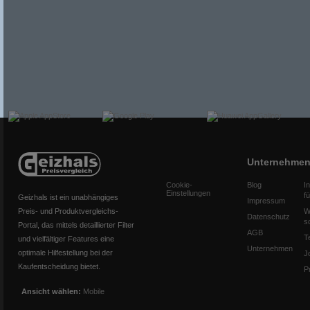
Unternehme
Cookie-
Blog
I
Einstellungen
f
Geizhals ist ein unabhängiges
Impressum
Preis- und Produktvergleichs-
W
Datenschutz
s
Portal, das mittels detaillierter Filter
AGB
T
und vielfältiger Features eine
Unternehmen
optimale Hilfestellung bei der
J
Kaufentscheidung bietet.
P
Ansicht wählen:
Mobile