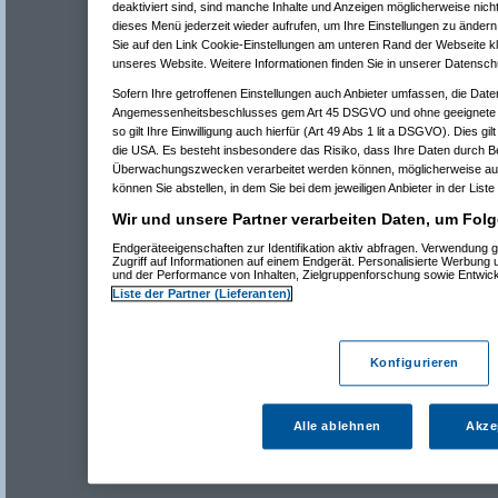
deaktiviert sind, sind manche Inhalte und Anzeigen möglicherweise nicht
dieses Menü jederzeit wieder aufrufen, um Ihre Einstellungen zu ändern 
Sie auf den Link Cookie-Einstellungen am unteren Rand der Webseite kli
unseres Website. Weitere Informationen finden Sie in unserer Datensch
Sofern Ihre getroffenen Einstellungen auch Anbieter umfassen, die Daten
Angemessenheitsbeschlusses gem Art 45 DSGVO und ohne geeignete G
so gilt Ihre Einwilligung auch hierfür (Art 49 Abs 1 lit a DSGVO). Dies gi
die USA. Es besteht insbesondere das Risiko, dass Ihre Daten durch B
Überwachungszwecken verarbeitet werden können, möglicherweise auc
können Sie abstellen, in dem Sie bei dem jeweiligen Anbieter in der Liste
Wir und unsere Partner verarbeiten Daten, um Folg
Endgeräteeigenschaften zur Identifikation aktiv abfragen. Verwendung 
Zugriff auf Informationen auf einem Endgerät. Personalisierte Werbung
und der Performance von Inhalten, Zielgruppenforschung sowie Entwic
Liste der Partner (Lieferanten)
Konfigurieren
Alle ablehnen
Akze