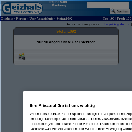
Impressum
|
Werbung
Geizhals
»
Forum
»
User-Verzeichnis
» Stefan1092
Top-100
|
Fresh-100
Du bist nicht angemeldet. [
Login/Registrieren
]
Stefan1092
Nur für angemeldete User sichtbar.
Ihre Privatsphäre ist uns wichtig
Wir und unsere
1019
-Partner speichern und greifen auf personenbezo
eindeutige Kennungen auf Ihrem Gerät zu. Durch Auswahl von Akzeptier
für die unter „Wir und unsere Partner verarbeiten Daten, um Ihnen Dien
Durch Auswahl von Alle ablehnen oder Widerruf Ihrer Einwilligung werde