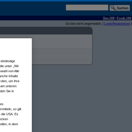
Top-100
|
Fresh-100
Du bist nicht angemeldet. [
Login/Registrieren
]
eindeutige
ie unter „Wir
wahl von Alle
anche Inhalte
rufen, um Ihre
n am unteren
den Sie in
nes
tteln, so gilt
n die USA. Es
wecken
ellen, in dem