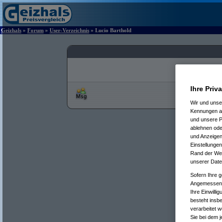
Geizhals
»
Forum
»
User-Verzeichnis
» Lucio Barthold
Ihre Priv
Wir und uns
Kennungen au
und unsere P
ablehnen oder
und Anzeigen
Einstellungen
Rand der Webs
unserer Date
Sofern Ihre g
Angemessenhe
Ihre Einwilli
besteht insb
verarbeitet 
Sie bei dem j