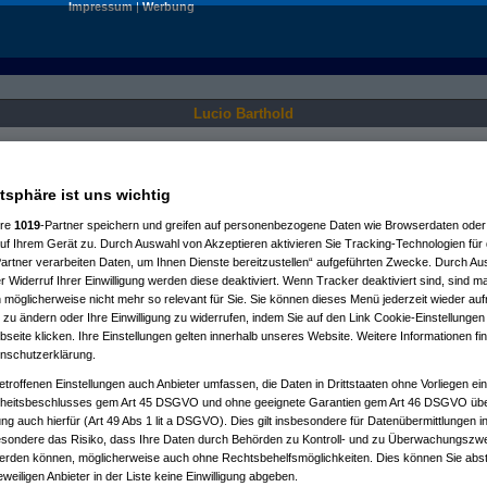
Impressum
|
Werbung
Lucio Barthold
Nur für angemeldete User sichtbar.
atsphäre ist uns wichtig
ere
1019
-Partner speichern und greifen auf personenbezogene Daten wie Browserdaten oder 
f Ihrem Gerät zu. Durch Auswahl von Akzeptieren aktivieren Sie Tracking-Technologien für d
artner verarbeiten Daten, um Ihnen Dienste bereitzustellen“ aufgeführten Zwecke. Durch Aus
 Widerruf Ihrer Einwilligung werden diese deaktiviert. Wenn Tracker deaktiviert sind, sind m
 möglicherweise nicht mehr so relevant für Sie. Sie können dieses Menü jederzeit wieder auf
 zu ändern oder Ihre Einwilligung zu widerrufen, indem Sie auf den Link Cookie-Einstellunge
eite klicken. Ihre Einstellungen gelten innerhalb unseres Website. Weitere Informationen fin
nschutzerklärung.
etroffenen Einstellungen auch Anbieter umfassen, die Daten in Drittstaaten ohne Vorliegen ei
itsbeschlusses gem Art 45 DSGVO und ohne geeignete Garantien gem Art 46 DSGVO übermi
gung auch hierfür (Art 49 Abs 1 lit a DSGVO). Dies gilt insbesondere für Datenübermittlungen i
esondere das Risiko, dass Ihre Daten durch Behörden zu Kontroll- und zu Überwachungsz
werden können, möglicherweise auch ohne Rechtsbehelfsmöglichkeiten. Dies können Sie abst
eweiligen Anbieter in der Liste keine Einwilligung abgeben.