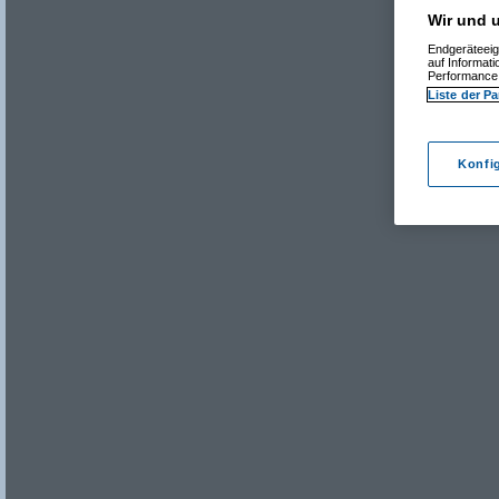
Wir und u
Endgeräteeig
auf Informat
Performance 
Liste der Pa
Konfi