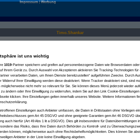
Impressum
|
Werbung
Timo.Shankar
Nur für angemeldete User sichtbar.
atsphäre ist uns wichtig
ere
1019
-Partner speichern und greifen auf personenbezogene Daten wie Browserdaten oder 
f Ihrem Gerät zu. Durch Auswahl von Akzeptieren aktivieren Sie Tracking-Technologien für d
artner verarbeiten Daten, um Ihnen Dienste bereitzustellen“ aufgeführten Zwecke. Durch Aus
 Widerruf Ihrer Einwilligung werden diese deaktiviert. Wenn Tracker deaktiviert sind, sind m
 möglicherweise nicht mehr so relevant für Sie. Sie können dieses Menü jederzeit wieder auf
 zu ändern oder Ihre Einwilligung zu widerrufen, indem Sie auf den Link Cookie-Einstellunge
eite klicken. Ihre Einstellungen gelten innerhalb unseres Website. Weitere Informationen fin
nschutzerklärung.
etroffenen Einstellungen auch Anbieter umfassen, die Daten in Drittstaaten ohne Vorliegen ei
itsbeschlusses gem Art 45 DSGVO und ohne geeignete Garantien gem Art 46 DSGVO übermi
gung auch hierfür (Art 49 Abs 1 lit a DSGVO). Dies gilt insbesondere für Datenübermittlungen i
esondere das Risiko, dass Ihre Daten durch Behörden zu Kontroll- und zu Überwachungsz
werden können, möglicherweise auch ohne Rechtsbehelfsmöglichkeiten. Dies können Sie abst
eweiligen Anbieter in der Liste keine Einwilligung abgeben.