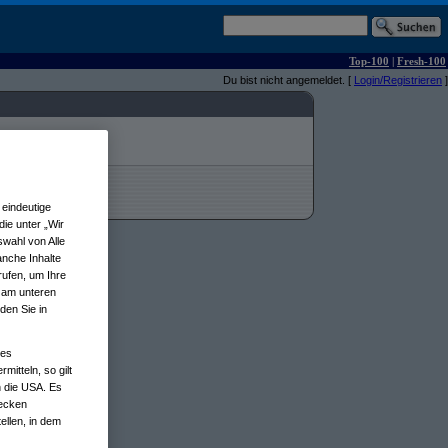
Top-100
|
Fresh-100
Du bist nicht angemeldet. [
Login/Registrieren
]
eindeutige
ie unter „Wir
wahl von Alle
anche Inhalte
rufen, um Ihre
n am unteren
den Sie in
nes
tteln, so gilt
n die USA. Es
wecken
ellen, in dem