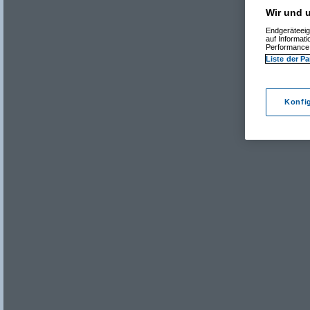
Wir und u
Endgeräteeig
auf Informat
Performance 
Liste der Pa
Konfi