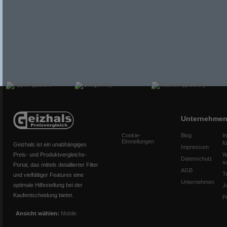
Unternehme
Cookie-
Blog
I
Einstellungen
f
Geizhals ist ein unabhängiges
Impressum
Preis- und Produktvergleichs-
W
Datenschutz
s
Portal, das mittels detaillierter Filter
AGB
T
und vielfältiger Features eine
Unternehmen
optimale Hilfestellung bei der
J
Kaufentscheidung bietet.
P
Ansicht wählen:
Mobile