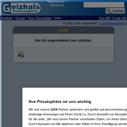
Impressum
|
Werbung
Geizhals
»
Forum
»
User-Verzeichnis
» ninto
Top-100
|
Fresh-100
Du bist nicht angemeldet. [
Login/Registrieren
]
ninto
Nur für angemeldete User sichtbar.
Ihre Privatsphäre ist uns wichtig
Wir und unsere
1019
-Partner speichern und greifen auf personenbezo
eindeutige Kennungen auf Ihrem Gerät zu. Durch Auswahl von Akzeptier
für die unter „Wir und unsere Partner verarbeiten Daten, um Ihnen Dien
Durch Auswahl von Alle ablehnen oder Widerruf Ihrer Einwilligung werde