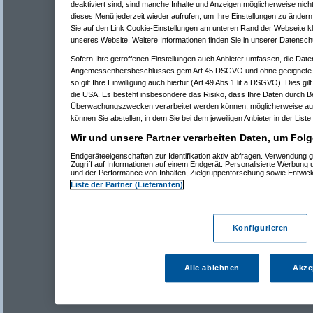
deaktiviert sind, sind manche Inhalte und Anzeigen möglicherweise nicht
dieses Menü jederzeit wieder aufrufen, um Ihre Einstellungen zu ändern 
Sie auf den Link Cookie-Einstellungen am unteren Rand der Webseite kli
unseres Website. Weitere Informationen finden Sie in unserer Datensch
Sofern Ihre getroffenen Einstellungen auch Anbieter umfassen, die Daten
Angemessenheitsbeschlusses gem Art 45 DSGVO und ohne geeignete G
so gilt Ihre Einwilligung auch hierfür (Art 49 Abs 1 lit a DSGVO). Dies gi
die USA. Es besteht insbesondere das Risiko, dass Ihre Daten durch B
Überwachungszwecken verarbeitet werden können, möglicherweise auc
können Sie abstellen, in dem Sie bei dem jeweiligen Anbieter in der Liste
Wir und unsere Partner verarbeiten Daten, um Folg
Endgeräteeigenschaften zur Identifikation aktiv abfragen. Verwendung 
Zugriff auf Informationen auf einem Endgerät. Personalisierte Werbung
und der Performance von Inhalten, Zielgruppenforschung sowie Entwic
Liste der Partner (Lieferanten)
Konfigurieren
Alle ablehnen
Akze