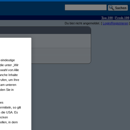
Top-100
|
Fresh-100
Du bist nicht angemeldet. [
Login/Registrieren
]
eindeutige
ie unter „Wir
wahl von Alle
anche Inhalte
rufen, um Ihre
n am unteren
den Sie in
nes
tteln, so gilt
n die USA. Es
wecken
ellen, in dem