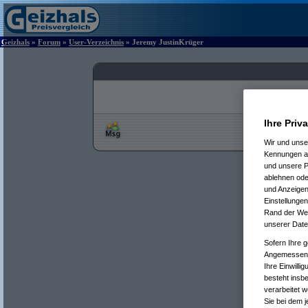
Geizhals
»
Forum
»
User-Verzeichnis
» Jeremy JustinKrüger
Ihre Priv
Wir und uns
Kennungen au
und unsere P
ablehnen oder
und Anzeigen
Einstellungen
Rand der Webs
unserer Date
Sofern Ihre g
Angemessenhe
Ihre Einwilli
besteht insb
verarbeitet 
Sie bei dem j