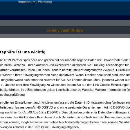
Impressum
|
Werbung
Jeremy JustinKrüger
Nur für angemeldete User sichtbar.
atsphäre ist uns wichtig
ere
1019
-Partner speichern und greifen auf personenbezogene Daten wie Browserdaten oder 
f Ihrem Gerät zu. Durch Auswahl von Akzeptieren aktivieren Sie Tracking-Technologien für d
artner verarbeiten Daten, um Ihnen Dienste bereitzustellen“ aufgeführten Zwecke. Durch Aus
 Widerruf Ihrer Einwilligung werden diese deaktiviert. Wenn Tracker deaktiviert sind, sind m
 möglicherweise nicht mehr so relevant für Sie. Sie können dieses Menü jederzeit wieder auf
 zu ändern oder Ihre Einwilligung zu widerrufen, indem Sie auf den Link Cookie-Einstellunge
eite klicken. Ihre Einstellungen gelten innerhalb unseres Website. Weitere Informationen fin
nschutzerklärung.
etroffenen Einstellungen auch Anbieter umfassen, die Daten in Drittstaaten ohne Vorliegen ei
itsbeschlusses gem Art 45 DSGVO und ohne geeignete Garantien gem Art 46 DSGVO übermi
gung auch hierfür (Art 49 Abs 1 lit a DSGVO). Dies gilt insbesondere für Datenübermittlungen i
esondere das Risiko, dass Ihre Daten durch Behörden zu Kontroll- und zu Überwachungsz
werden können, möglicherweise auch ohne Rechtsbehelfsmöglichkeiten. Dies können Sie abst
eweiligen Anbieter in der Liste keine Einwilligung abgeben.