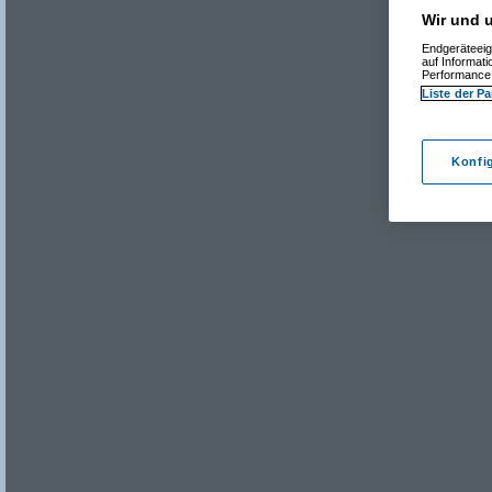
Wir und u
Endgeräteeig
auf Informat
Performance 
Liste der Pa
Konfi