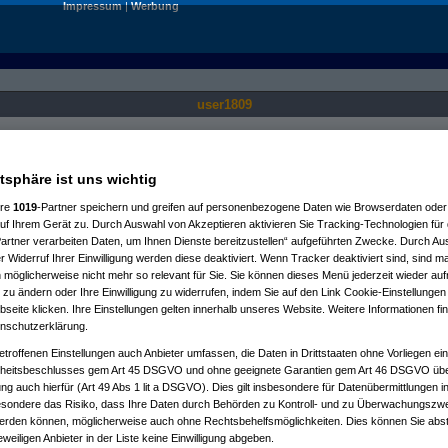
Impressum
|
Werbung
user1809
Nur für angemeldete User sichtbar.
atsphäre ist uns wichtig
ere
1019
-Partner speichern und greifen auf personenbezogene Daten wie Browserdaten oder 
f Ihrem Gerät zu. Durch Auswahl von Akzeptieren aktivieren Sie Tracking-Technologien für d
artner verarbeiten Daten, um Ihnen Dienste bereitzustellen“ aufgeführten Zwecke. Durch Aus
 Widerruf Ihrer Einwilligung werden diese deaktiviert. Wenn Tracker deaktiviert sind, sind m
 möglicherweise nicht mehr so relevant für Sie. Sie können dieses Menü jederzeit wieder auf
 zu ändern oder Ihre Einwilligung zu widerrufen, indem Sie auf den Link Cookie-Einstellunge
eite klicken. Ihre Einstellungen gelten innerhalb unseres Website. Weitere Informationen fin
nschutzerklärung.
etroffenen Einstellungen auch Anbieter umfassen, die Daten in Drittstaaten ohne Vorliegen ei
itsbeschlusses gem Art 45 DSGVO und ohne geeignete Garantien gem Art 46 DSGVO übermi
gung auch hierfür (Art 49 Abs 1 lit a DSGVO). Dies gilt insbesondere für Datenübermittlungen i
esondere das Risiko, dass Ihre Daten durch Behörden zu Kontroll- und zu Überwachungsz
werden können, möglicherweise auch ohne Rechtsbehelfsmöglichkeiten. Dies können Sie abst
eweiligen Anbieter in der Liste keine Einwilligung abgeben.