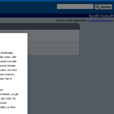
Top-100
|
Fresh-100
Du bist nicht angemeldet. [
Login/Registrieren
]
eindeutige
ie unter „Wir
wahl von Alle
anche Inhalte
rufen, um Ihre
n am unteren
den Sie in
nes
tteln, so gilt
n die USA. Es
wecken
ellen, in dem