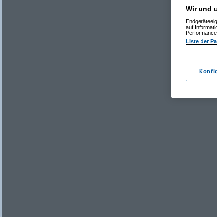
Wir und u
Endgeräteeig
auf Informat
Performance 
Liste der Pa
Konfi