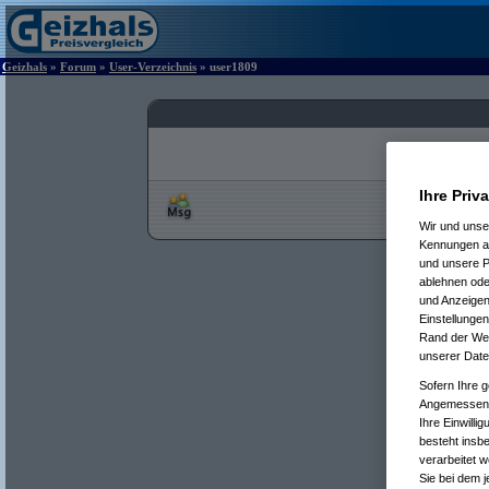
Geizhals
»
Forum
»
User-Verzeichnis
» user1809
Ihre Priv
Wir und uns
Kennungen au
und unsere P
ablehnen oder
und Anzeigen
Einstellungen
Rand der Webs
unserer Date
Sofern Ihre g
Angemessenhe
Ihre Einwilli
besteht insb
verarbeitet 
Sie bei dem j