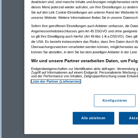
deaktiviert sind, sind manche Inhalte und Anzeigen möglicherweise nicht
dieses Menü jederzeit wieder aufrufen, um Ihre Einstellungen zu ändern 
Sie auf den Link Cookie-Einstellungen am unteren Rand der Webseite kli
unseres Website. Weitere Informationen finden Sie in unserer Datensch
Sofern Ihre getroffenen Einstellungen auch Anbieter umfassen, die Daten
Angemessenheitsbeschlusses gem Art 45 DSGVO und ohne geeignete G
so gilt Ihre Einwilligung auch hierfür (Art 49 Abs 1 lit a DSGVO). Dies gi
die USA. Es besteht insbesondere das Risiko, dass Ihre Daten durch B
Überwachungszwecken verarbeitet werden können, möglicherweise auc
können Sie abstellen, in dem Sie bei dem jeweiligen Anbieter in der Liste
Wir und unsere Partner verarbeiten Daten, um Folg
Endgeräteeigenschaften zur Identifikation aktiv abfragen. Verwendung 
Zugriff auf Informationen auf einem Endgerät. Personalisierte Werbung
und der Performance von Inhalten, Zielgruppenforschung sowie Entwic
Liste der Partner (Lieferanten)
Konfigurieren
Alle ablehnen
Akze