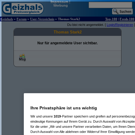
Impressum
|
Werbung
Geizhals
»
Forum
»
User-Verzeichnis
» Thomas Stark2
Top-100
|
Fresh-100
Du bist nicht angemeldet. [
Login/Registrieren
]
Thomas Stark2
Nur für angemeldete User sichtbar.
Ihre Privatsphäre ist uns wichtig
Wir und unsere
1019
-Partner speichern und greifen auf personenbezo
eindeutige Kennungen auf Ihrem Gerät zu. Durch Auswahl von Akzeptier
für die unter „Wir und unsere Partner verarbeiten Daten, um Ihnen Dien
Durch Auswahl von Alle ablehnen oder Widerruf Ihrer Einwilligung werde