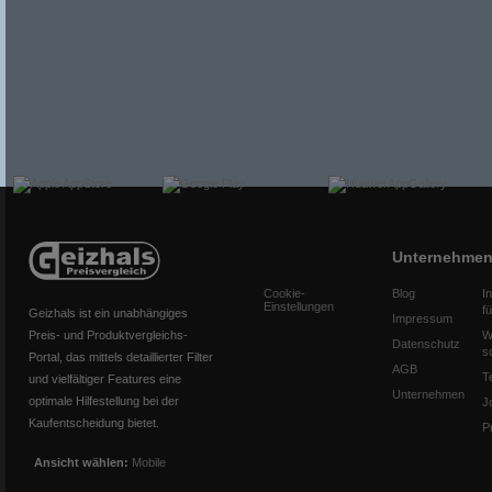
Unternehme
Cookie-
Blog
I
Einstellungen
f
Geizhals ist ein unabhängiges
Impressum
Preis- und Produktvergleichs-
W
Datenschutz
s
Portal, das mittels detaillierter Filter
AGB
T
und vielfältiger Features eine
Unternehmen
optimale Hilfestellung bei der
J
Kaufentscheidung bietet.
P
Ansicht wählen:
Mobile