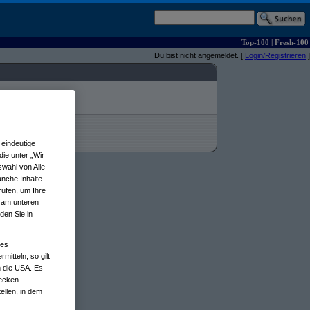
Top-100
|
Fresh-100
Du bist nicht angemeldet. [
Login/Registrieren
]
eindeutige
ie unter „Wir
wahl von Alle
anche Inhalte
rufen, um Ihre
n am unteren
den Sie in
nes
tteln, so gilt
n die USA. Es
wecken
ellen, in dem