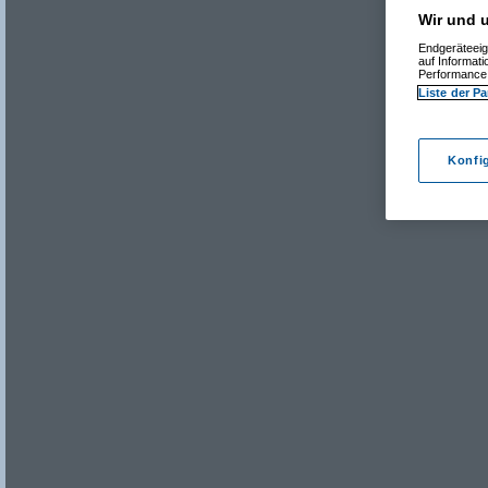
Wir und u
Endgeräteeig
auf Informat
Performance 
Liste der Pa
Konfi