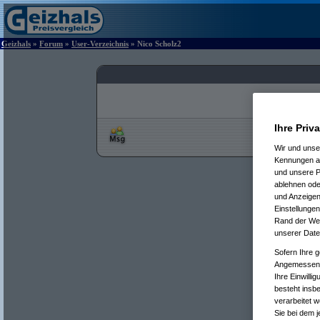
Geizhals
»
Forum
»
User-Verzeichnis
» Nico Scholz2
Ihre Priv
Wir und uns
Kennungen au
und unsere P
ablehnen oder
und Anzeigen
Einstellungen
Rand der Webs
unserer Date
Sofern Ihre g
Angemessenhe
Ihre Einwilli
besteht insb
verarbeitet 
Sie bei dem j