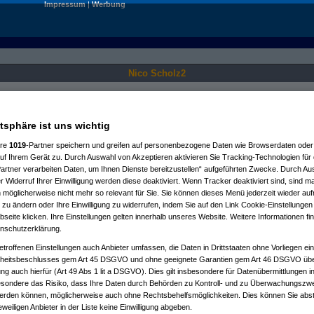
Impressum
|
Werbung
Nico Scholz2
Nur für angemeldete User sichtbar.
atsphäre ist uns wichtig
ere
1019
-Partner speichern und greifen auf personenbezogene Daten wie Browserdaten oder 
f Ihrem Gerät zu. Durch Auswahl von Akzeptieren aktivieren Sie Tracking-Technologien für d
artner verarbeiten Daten, um Ihnen Dienste bereitzustellen“ aufgeführten Zwecke. Durch Aus
 Widerruf Ihrer Einwilligung werden diese deaktiviert. Wenn Tracker deaktiviert sind, sind m
 möglicherweise nicht mehr so relevant für Sie. Sie können dieses Menü jederzeit wieder auf
 zu ändern oder Ihre Einwilligung zu widerrufen, indem Sie auf den Link Cookie-Einstellunge
eite klicken. Ihre Einstellungen gelten innerhalb unseres Website. Weitere Informationen fin
nschutzerklärung.
etroffenen Einstellungen auch Anbieter umfassen, die Daten in Drittstaaten ohne Vorliegen ei
itsbeschlusses gem Art 45 DSGVO und ohne geeignete Garantien gem Art 46 DSGVO übermi
gung auch hierfür (Art 49 Abs 1 lit a DSGVO). Dies gilt insbesondere für Datenübermittlungen i
esondere das Risiko, dass Ihre Daten durch Behörden zu Kontroll- und zu Überwachungsz
werden können, möglicherweise auch ohne Rechtsbehelfsmöglichkeiten. Dies können Sie abst
eweiligen Anbieter in der Liste keine Einwilligung abgeben.