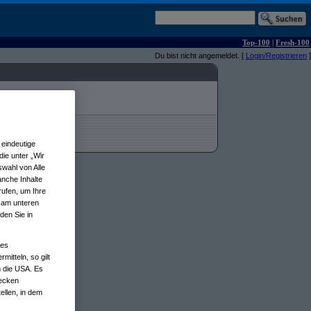
Top-100
|
Fresh-100
Du bist nicht angemeldet. [
Login/Registrieren
]
eindeutige
ie unter „Wir
wahl von Alle
anche Inhalte
rufen, um Ihre
n am unteren
den Sie in
nes
tteln, so gilt
n die USA. Es
wecken
ellen, in dem