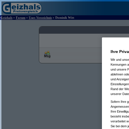
Geizhals
»
Forum
»
User-Verzeichnis
» Dominik Witt
Ihre Priv
Wir und uns
Kennungen au
und unsere P
ablehnen oder
und Anzeigen
Einstellungen
Rand der Webs
unserer Date
Sofern Ihre g
Angemessenhe
Ihre Einwilli
besteht insb
verarbeitet 
Sie bei dem j