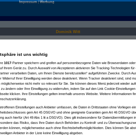
Impressum
|
Werbung
Dominik Witt
Nur für angemeldete User sichtbar.
atsphäre ist uns wichtig
ere
1017
-Partner speichern und greifen auf personenbezogene Daten wie Browserdaten oder 
f Ihrem Gerät zu. Durch Auswahl von Akzeptieren aktivieren Sie Tracking-Technologien für d
artner verarbeiten Daten, um Ihnen Dienste bereitzustellen“ aufgeführten Zwecke. Durch Aus
 Widerruf Ihrer Einwilligung werden diese deaktiviert. Wenn Tracker deaktiviert sind, sind m
 möglicherweise nicht mehr so relevant für Sie. Sie können dieses Menü jederzeit wieder auf
 zu ändern oder Ihre Einwilligung zu widerrufen, indem Sie auf den Link Cookie-Einstellunge
eite klicken. Ihre Einstellungen gelten innerhalb unseres Website. Weitere Informationen fin
nschutzerklärung.
etroffenen Einstellungen auch Anbieter umfassen, die Daten in Drittstaaten ohne Vorliegen ei
itsbeschlusses gem Art 45 DSGVO und ohne geeignete Garantien gem Art 46 DSGVO übermi
gung auch hierfür (Art 49 Abs 1 lit a DSGVO). Dies gilt insbesondere für Datenübermittlungen i
esondere das Risiko, dass Ihre Daten durch Behörden zu Kontroll- und zu Überwachungsz
werden können, möglicherweise auch ohne Rechtsbehelfsmöglichkeiten. Dies können Sie abst
eweiligen Anbieter in der Liste keine Einwilligung abgeben.