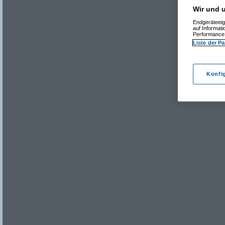
Wir und u
Endgeräteeig
auf Informat
Performance 
Liste der Pa
Konfi