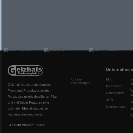
Unternehme
Cookie-
Blog
I
Einstellungen
f
Geizhals ist ein unabhängiges
Impressum
Preis- und Produktvergleichs-
W
Datenschutz
s
Portal, das mittels detaillierter Filter
AGB
T
und vielfältiger Features eine
Unternehmen
optimale Hilfestellung bei der
J
Kaufentscheidung bietet.
P
Ansicht wählen:
Mobile