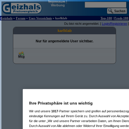
Impressum
|
Werbung
Geizhals
»
Forum
»
User-Verzeichnis
» karlklab
Top-100
|
Fresh-100
Du bist nicht angemeldet. [
Login/Registrieren
]
karlklab
Nur für angemeldete User sichtbar.
Ihre Privatsphäre ist uns wichtig
Wir und unsere
1017
-Partner speichern und greifen auf personenbezo
eindeutige Kennungen auf Ihrem Gerät zu. Durch Auswahl von Akzeptier
für die unter „Wir und unsere Partner verarbeiten Daten, um Ihnen Dien
Durch Auswahl von Alle ablehnen oder Widerruf Ihrer Einwilligung werde