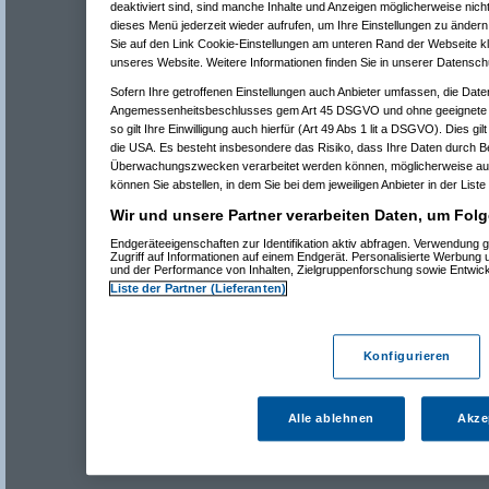
deaktiviert sind, sind manche Inhalte und Anzeigen möglicherweise nicht
dieses Menü jederzeit wieder aufrufen, um Ihre Einstellungen zu ändern 
Sie auf den Link Cookie-Einstellungen am unteren Rand der Webseite kli
unseres Website. Weitere Informationen finden Sie in unserer Datensch
Sofern Ihre getroffenen Einstellungen auch Anbieter umfassen, die Daten
Angemessenheitsbeschlusses gem Art 45 DSGVO und ohne geeignete G
so gilt Ihre Einwilligung auch hierfür (Art 49 Abs 1 lit a DSGVO). Dies gi
die USA. Es besteht insbesondere das Risiko, dass Ihre Daten durch B
Überwachungszwecken verarbeitet werden können, möglicherweise auc
können Sie abstellen, in dem Sie bei dem jeweiligen Anbieter in der Liste
Wir und unsere Partner verarbeiten Daten, um Folg
Endgeräteeigenschaften zur Identifikation aktiv abfragen. Verwendung 
Zugriff auf Informationen auf einem Endgerät. Personalisierte Werbung
und der Performance von Inhalten, Zielgruppenforschung sowie Entwic
Liste der Partner (Lieferanten)
Konfigurieren
Alle ablehnen
Akze