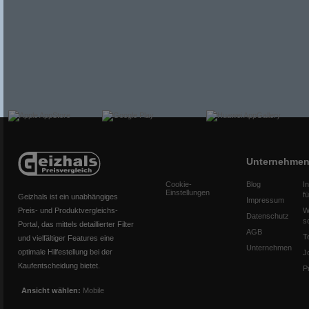
Unternehme
Cookie-
Blog
I
Einstellungen
f
Geizhals ist ein unabhängiges
Impressum
Preis- und Produktvergleichs-
W
Datenschutz
s
Portal, das mittels detaillierter Filter
AGB
T
und vielfältiger Features eine
Unternehmen
optimale Hilfestellung bei der
J
Kaufentscheidung bietet.
P
Ansicht wählen:
Mobile