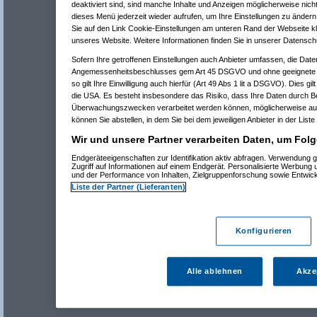
deaktiviert sind, sind manche Inhalte und Anzeigen möglicherweise nicht
dieses Menü jederzeit wieder aufrufen, um Ihre Einstellungen zu ändern 
Sie auf den Link Cookie-Einstellungen am unteren Rand der Webseite kli
unseres Website. Weitere Informationen finden Sie in unserer Datensch
Sofern Ihre getroffenen Einstellungen auch Anbieter umfassen, die Daten
Angemessenheitsbeschlusses gem Art 45 DSGVO und ohne geeignete G
so gilt Ihre Einwilligung auch hierfür (Art 49 Abs 1 lit a DSGVO). Dies gi
die USA. Es besteht insbesondere das Risiko, dass Ihre Daten durch B
Überwachungszwecken verarbeitet werden können, möglicherweise auc
können Sie abstellen, in dem Sie bei dem jeweiligen Anbieter in der Liste
Wir und unsere Partner verarbeiten Daten, um Folg
Endgeräteeigenschaften zur Identifikation aktiv abfragen. Verwendung 
Zugriff auf Informationen auf einem Endgerät. Personalisierte Werbung
und der Performance von Inhalten, Zielgruppenforschung sowie Entwic
Liste der Partner (Lieferanten)
Konfigurieren
Alle ablehnen
Akze