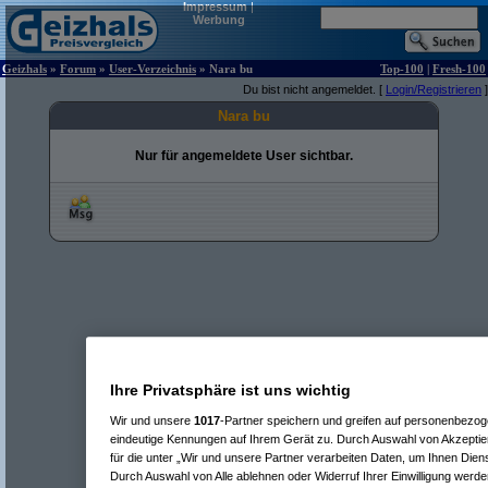
Impressum
|
Werbung
Geizhals
»
Forum
»
User-Verzeichnis
» Nara bu
Top-100
|
Fresh-100
Du bist nicht angemeldet. [
Login/Registrieren
]
Nara bu
Nur für angemeldete User sichtbar.
Ihre Privatsphäre ist uns wichtig
Wir und unsere
1017
-Partner speichern und greifen auf personenbezo
eindeutige Kennungen auf Ihrem Gerät zu. Durch Auswahl von Akzeptier
für die unter „Wir und unsere Partner verarbeiten Daten, um Ihnen Dien
Durch Auswahl von Alle ablehnen oder Widerruf Ihrer Einwilligung werde