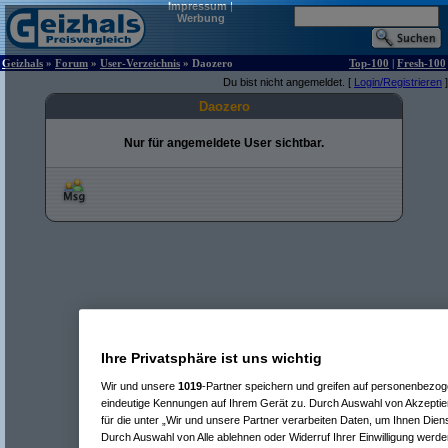
Impressum
|
Werbung
Geizhals
»
Forum
»
User-Verzeichnis
» Daozero
Top-100
|
Fresh-100
Du bist nicht angemeldet. [
Login/Registrieren
]
Daozero
Nur für angemeldete User sichtbar.
Ihre Privatsphäre ist uns wichtig
Wir und unsere
1019
-Partner speichern und greifen auf personenbezo
eindeutige Kennungen auf Ihrem Gerät zu. Durch Auswahl von Akzeptier
für die unter „Wir und unsere Partner verarbeiten Daten, um Ihnen Dien
Durch Auswahl von Alle ablehnen oder Widerruf Ihrer Einwilligung werde