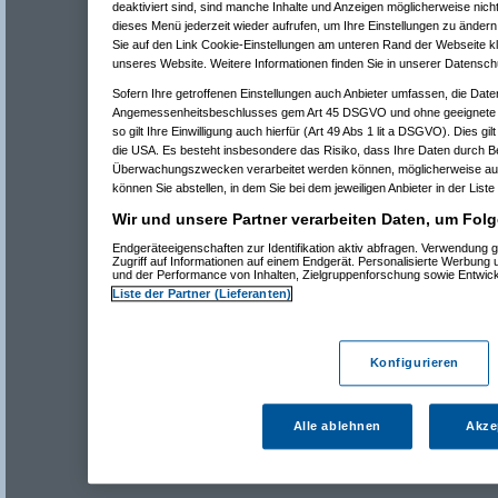
deaktiviert sind, sind manche Inhalte und Anzeigen möglicherweise nicht
dieses Menü jederzeit wieder aufrufen, um Ihre Einstellungen zu ändern 
Sie auf den Link Cookie-Einstellungen am unteren Rand der Webseite kli
unseres Website. Weitere Informationen finden Sie in unserer Datensch
Sofern Ihre getroffenen Einstellungen auch Anbieter umfassen, die Daten
Angemessenheitsbeschlusses gem Art 45 DSGVO und ohne geeignete G
so gilt Ihre Einwilligung auch hierfür (Art 49 Abs 1 lit a DSGVO). Dies gi
die USA. Es besteht insbesondere das Risiko, dass Ihre Daten durch B
Überwachungszwecken verarbeitet werden können, möglicherweise auc
können Sie abstellen, in dem Sie bei dem jeweiligen Anbieter in der Liste
Wir und unsere Partner verarbeiten Daten, um Folg
Endgeräteeigenschaften zur Identifikation aktiv abfragen. Verwendung 
Zugriff auf Informationen auf einem Endgerät. Personalisierte Werbung
und der Performance von Inhalten, Zielgruppenforschung sowie Entwic
Liste der Partner (Lieferanten)
Konfigurieren
Alle ablehnen
Akze