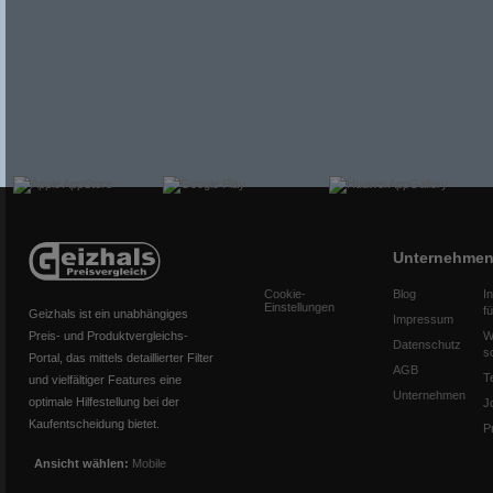
Unternehme
Cookie-
Blog
I
Einstellungen
f
Geizhals ist ein unabhängiges
Impressum
Preis- und Produktvergleichs-
W
Datenschutz
s
Portal, das mittels detaillierter Filter
AGB
T
und vielfältiger Features eine
Unternehmen
optimale Hilfestellung bei der
J
Kaufentscheidung bietet.
P
Ansicht wählen:
Mobile